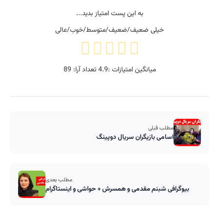
به این پست امتیاز بدید...
خیلی ضعیف/ضعیف/متوسط/خوب/عالی
میانگین امتیازات :
4.9
تعداد آرا:
89
مطلب قبلی
اسامی بازیگران سریال دوپینگ
مطلب بعدی
بیوگرافی شبنم مقدمی و همسرش + حواشی و اینستاگرام