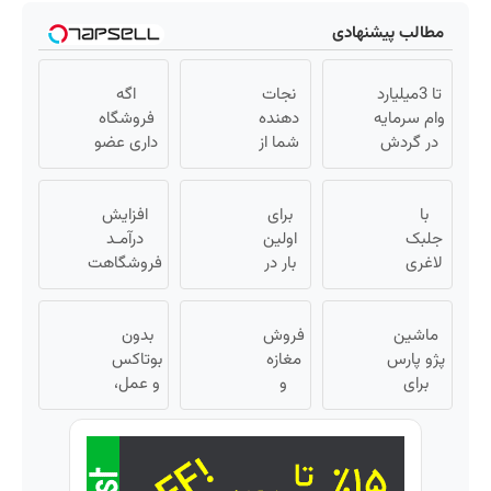
مطالب پیشنهادی
تا 3میلیارد
نجات
اگه
وام سرمایه
دهنده
فروشگاه
در گردش
شما از
داری عضو
فروشندگان
پیری!
فروشندگان
=>
کرم
دیجی پی
با
فروشگاهت
برای
جوانساز
شو 3
افزایش
جلبک
رو ثبت کن
جلبک50%تخفیف
اولین
درآمـد
میلیارد وام
لاغری
بار در
بگیر
فروشگاهت
3سوته
ایران
رو تضمین
به
🇮🇷
کن «
اندام
ماشین
این
فروش
بدون
فروشگاهت
ایده ال
پژو پارس
دکتر
مغازه
بوتاکس
رو ثبت کن
برای
برس(تا
و
کرم
»
و عمل،
امشب
فروش
آنلاین
ترمیم
با این
تخفیف
داری؟
شاپ
کننده
کرم
ویژه)
اینجا
خودت
23 روزه
جلبک،
سریع
رو بالا
ساخت!
پوستت