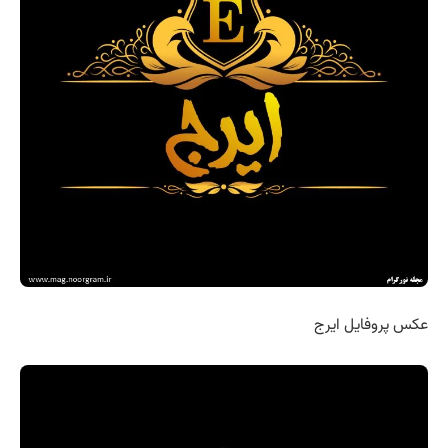
عکس پروفایل ایرج