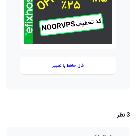
و
»
خدماتت
رو
بفروش
فال حافظ با تعبیر
3 نظر