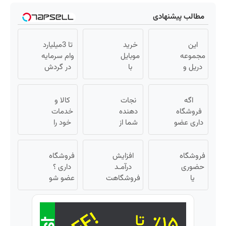
مطالب پیشنهادی
این
خرید
تا 3میلیارد
مجموعه
موبایل
وام سرمایه
دریل و
با
در گردش
پیچ
اسنپ
فروشندگان
گوشتی
پی |
=>
رو با
اگه
در ۴
نجات
کالا و
فروشگاهت
گارانتی و
فروشگاه
قسط
دهنده
خدمات
رو ثبت کن
نصف
داری عضو
بدون
شما از
خود را
قیمت
فروشندگان
سود و
پیری!
به
بخر!😉
دیجی پی
کرم
کارمزد!
صورت
شو 3
فروشگاه
جوانساز
افزایش
اقساطی
فروشگاه
حضوری
میلیارد وام
جلبک50%تخفیف
درآمـد
داری ؟
بفروشید
یا
بگیر
فروشگاهت
عضو شو
اینترنتی
رو تضمین
تا 3
داری؟
کن «
میلیارد
راحت
فروشگاهت
وام بگیر
محصول
رو ثبت کن