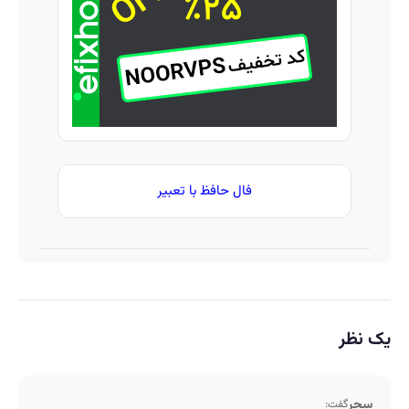
و
بگیر
»
خدماتت
رو
بفروش
فال حافظ با تعبیر
یک نظر
سحر
گفت: