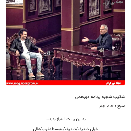
شکیب شجره برنامه دورهمی
منبع :
جام جم
به این پست امتیاز بدید...
خیلی ضعیف/ضعیف/متوسط/خوب/عالی