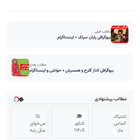
مطلب قبلی
بیوگرافی رایان سرلک + اینستاگرام
مطلب بعدی
بیوگرافی الناز گلرخ و همسرش + حواشی و اینستاگرام
مطالب پیشنهادی
اشتراک
🎓
🚀
الماس
کنکور
می‌خوای
ماز:
۱۴۰5؟
مثل رتبه
موفقیت
ماز
برترا