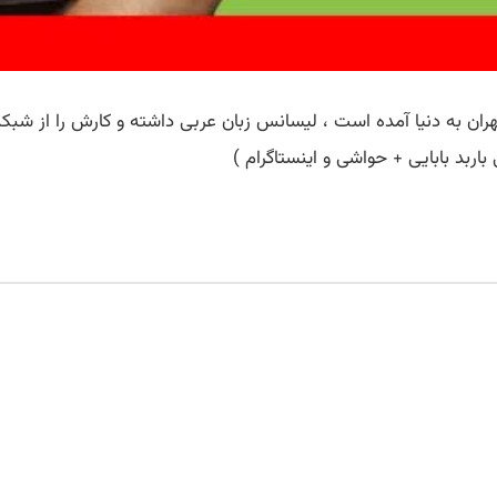
در روز بیستم شهریور ماه سال 57 در شهر تهران به دنیا آمده است ، لیسانس زبان عربی داشته و
ربد بابایی + حواشی و اینستاگرام )