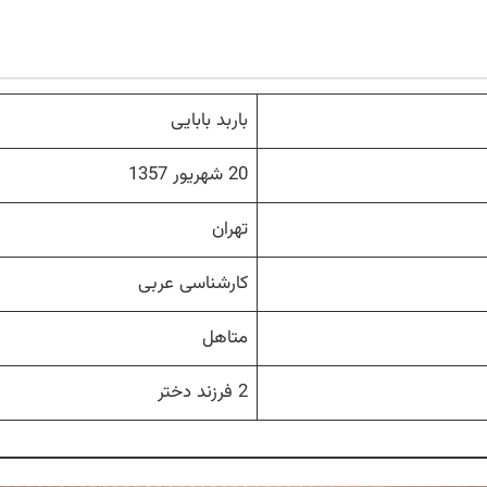
باربد بابایی
20 شهریور 1357
تهران
کارشناسی عربی
متاهل
2 فرزند دختر