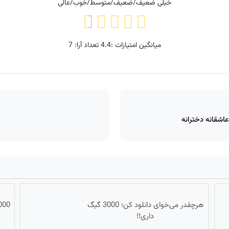
خیلی ضعیف/ضعیف/متوسط/خوب/عالی
میانگین امتیازات :
4.4
تعداد آرا:
7
اشقانه دخترانه
هرچقدر می‌خوای دانلود کن؛ 3000 گیگ
داری!!