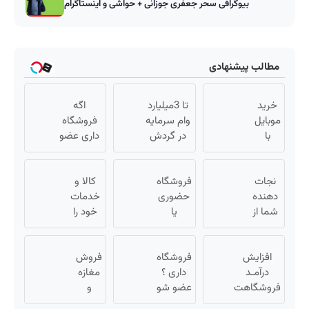
بیوگرافی سحر جعفری جوزانی + حواشی و اینستاگرام
مطالب پیشنهادی
خرید
تا 3میلیارد
اگه
موبایل
وام سرمایه
فروشگاه
با
در گردش
داری عضو
اسنپ
فروشندگان
فروشندگان
پی |
=>
دیجی پی
در ۴
نجات
فروشگاه
فروشگاهت
کالا و
شو 3
قسط
دهنده
حضوری
رو ثبت کن
خدمات
میلیارد وام
بدون
شما از
یا
خود را
بگیر
سود و
پیری!
اینترنتی
به
کرم
کارمزد!
داری؟
صورت
جوانساز
افزایش
راحت
فروشگاه
فروش
اقساطی
جلبک50%تخفیف
درآمـد
داری ؟
محصول
مغازه
بفروشید
فروشگاهت
و
عضو شو
و
رو تضمین
تا 3
خدماتت
آنلاین