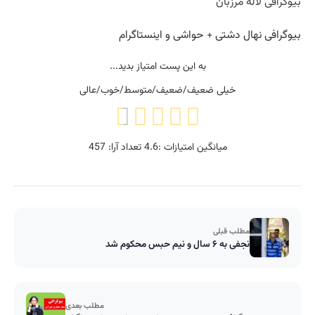
بیوگرافی لاله مرزبان
بیوگرافی نهال دشتی + حواشی و اینستاگرام
به این پست امتیاز بدید...
خیلی ضعیف/ضعیف/متوسط/خوب/عالی
میانگین امتیازات :
4.6
تعداد آرا:
457
مطلب قبلی
نجفی به ۶ سال و نیم حبس محکوم شد
مطلب بعدی