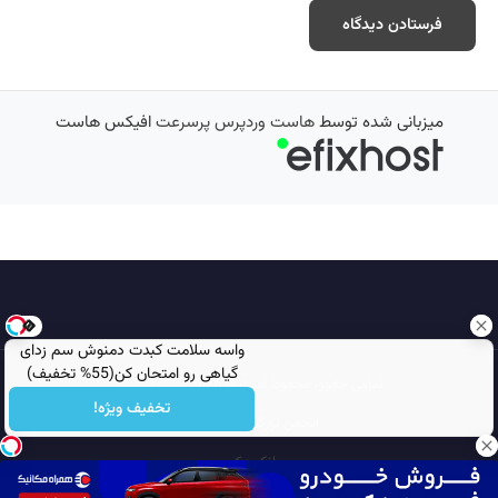
میزبانی شده توسط
هاست وردپرس پرسرعت
افیکس هاست
واسه سلامت کبدت دمنوش سم زدای
گیاهی رو امتحان کن(55% تخفیف)
تمامی حقوق محفوظ است © 2026
مجله نورگرام
تخفیف ویژه!
انجمن نورگرام
noorgram
بانک عکس
سایت هم معنی