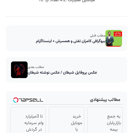
میانگین امتیازات :
4.2
تعداد آرا:
12
مطلب قبلی
بیوگرافی کامران تفتی و همسرش + اینستاگرام
مطلب بعدی
عکس پروفایل شیطان / عکس نوشته شیطان
مطالب پیشنهادی
به جمع
خرید
تا 3میلیارد
بازاریابان
موبایل
وام سرمایه
بیمه
با
در گردش