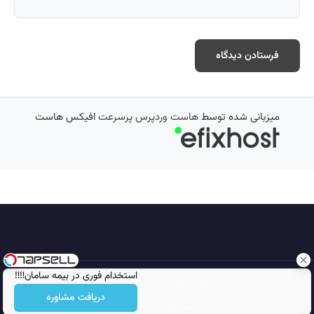
میزبانی شده توسط
هاست وردپرس پرسرعت
افیکس هاست
استخدام فوری در بیمه سامان‼️‼️
تمامی حقوق محفوظ است © 2026
مجله نورگرام
دریافت مشاوره
انجمن نورگرام
noorgram