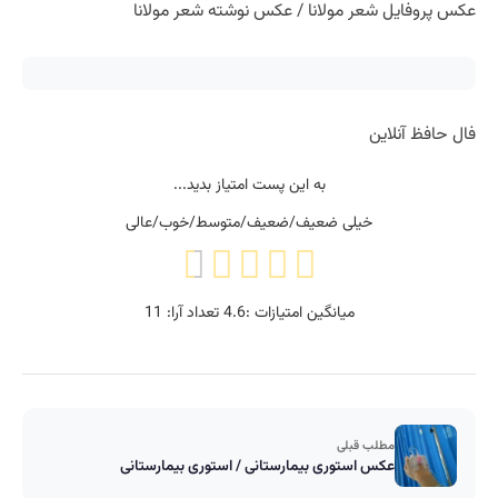
عکس پروفایل شعر مولانا / عکس نوشته شعر مولانا
فال حافظ آنلاین
به این پست امتیاز بدید...
خیلی ضعیف/ضعیف/متوسط/خوب/عالی
میانگین امتیازات :
4.6
تعداد آرا:
11
مطلب قبلی
عکس استوری بیمارستانی / استوری بیمارستانی