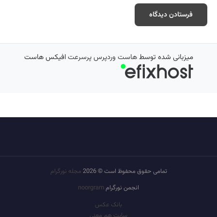
میزبانی شده توسط
هاست وردپرس پرسرعت
افیکس هاست
تمامی حقوق محفوظ است © 2026
مجله نورگرام
انجمن نورگرام
noorgram
بانک عکس
سایت هم معنی