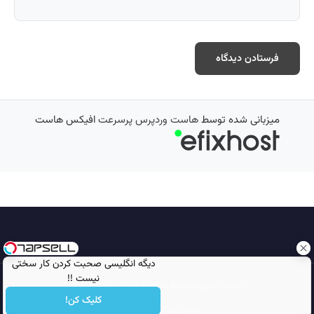
میزبانی شده توسط
هاست وردپرس پرسرعت
افیکس هاست
دیگه انگلیسی صحبت کردن کار سختی
نیست !!
تمامی حقوق محفوظ است © 2026
مجله نورگرام
کلیک کن!
انجمن نورگرام
noorgram