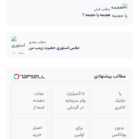
مطلب قبلی
هجمه یا حجمه ؟
مطلب بعدی
عکس استوری حضرت زینب س
مطالب پیشنهادی
با
تا 3میلیارد
نجات
جلبک
وام سرمایه
دهنده
لاغری
در گردش
شما از
3سوته
فروشندگان
پیری!
به
=>
کرم
اندام
بدون
برای
فروشگاهت
اعتبار
جوانساز
ایده ال
بوتاکس
اولین
رو ثبت کن
جلبک50%تخفیف
خرید