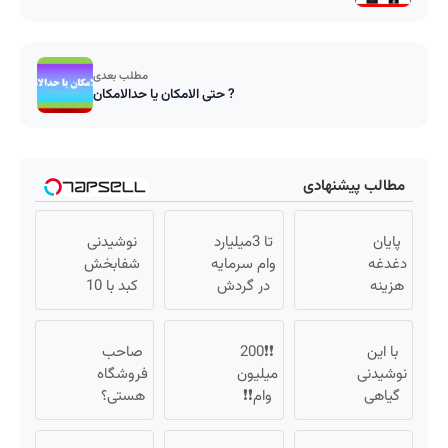
مطلب بعدی
حتی الامکان یا حدالامکان ?
مطالب پیشنهادی
پایان
تا 3میلیارد
نوشیدنی
دغدغه
وام سرمایه
شفابخش
هزینه
در گردش
کبد با 10
های
فروشندگان
گیاه
دندان
=>
موثر(تخفیف
پزشکی
با این
❗❗200
فروشگاهت
صاحب
تا امشب)
با پک
نوشیدنی
میلیون
رو ثبت کن
فروشگاه
سفید
گیاهی
وام❗❗
هستی؟
کننده
کبدت
فقط با
وام تا ۳
خانگی
همیشه
احراز
میلیارد