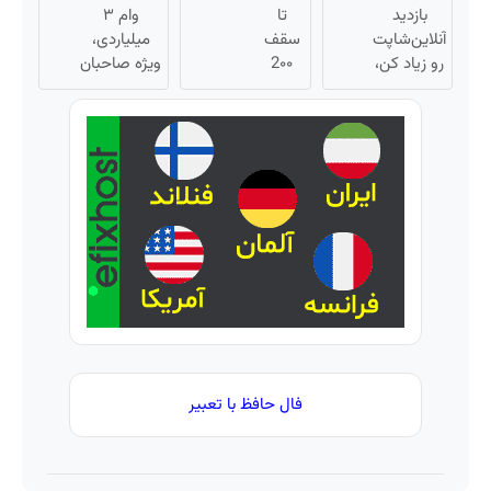
پرقدرته55%تخفیف
بازدید
تا
هویت
تومان
وام ۳
آنلاین‌شاپت
سقف
بگیر
میلیاردی،
رو زیاد کن،
2۰۰
ویژه صاحبان
بازدید بالاتر
میلیون
فروشگاه‌های
= درآمد
تومان
آنلاین و
بیشتر
اعتبار
حضوری
خرید
طلا و
نقره
فال حافظ با تعبیر