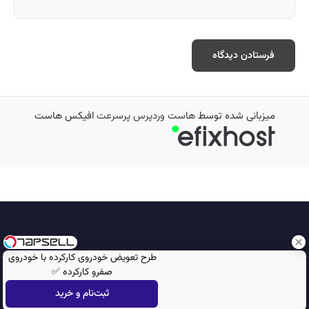
میزبانی شده توسط
هاست وردپرس پرسرعت
افیکس هاست
طرح تعویض خودروی کارکرده با خودروی
صفرو کارکرده ✅
تمامی حقوق محفوظ است © 2026
مجله نورگرام
ثبت‌نام و خرید
انجمن نورگرام
noorgram