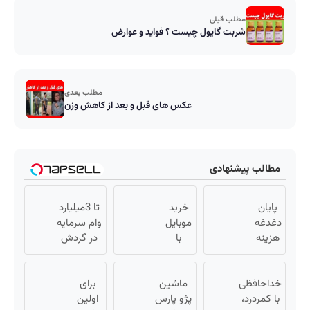
مطلب قبلی
شربت گایول چیست ؟ فواید و عوارض
مطلب بعدی
عکس های قبل و بعد از کاهش وزن
مطالب پیشنهادی
پایان
خرید
تا 3میلیارد
دغدغه
موبایل
وام سرمایه
هزینه
با
در گردش
های
اسنپ
فروشندگان
دندان
پی |
=>
پزشکی
خداحافظی
در ۴
ماشین
برای
فروشگاهت
با پک
با کمردرد،
قسط
پژو پارس
اولین
رو ثبت کن