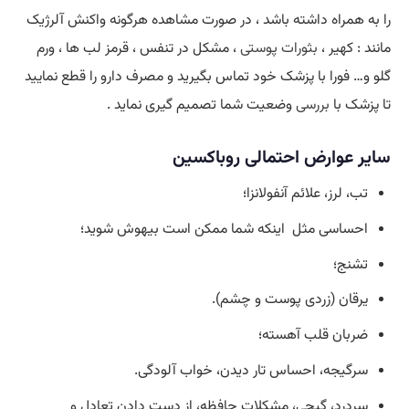
را به همراه داشته باشد ، در صورت مشاهده هرگونه واکنش آلرژیک
مانند : کهیر ،
بثورات پوستی
، مشکل در تنفس ، قرمز لب ها ، ورم
گلو و… فورا با پزشک خود تماس بگیرید و مصرف دارو را قطع نمایید
تا پزشک با
بررسی
وضعیت شما تصمیم گیری نماید .
سایر عوارض احتمالی روباکسین
تب، لرز، علائم آنفولانزا؛
احساسی مثل اینکه شما ممکن است بیهوش شوید؛
تشنج؛
یرقان (زردی پوست و چشم).
ضربان قلب آهسته؛
سرگیجه، احساس تار دیدن، خواب آلودگی.
سردرد، گیجی، مشکلات حافظه، از دست دادن تعادل و