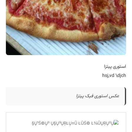
استوری پیتزا
hsj,vd \djch
عکس استوری فیک پیتزا