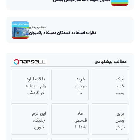
مطلب بعدی
نظرات استفاده کنندگان دستگاه پاکتیوان
مطالب پیشنهادی
لینک
خرید
تا 3میلیارد
خرید
موبایل
وام سرمایه
بمب
با
در گردش
جوانساز
اسنپ
فروشندگان
2026!
پی |
=>
برای
اونم با
طلا
در ۴
این کرم
فروشگاهت
اولین
تخفیف
قسط
قسطی
جلبک،
رو ثبت کن
ویژه
بار در
بدون
شد!!!!
جوری
ایران
💰🔥
سود و
چروکاتو