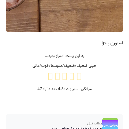
استوری پیتزا
به این پست امتیاز بدید...
خیلی ضعیف/ضعیف/متوسط/خوب/عالی
میانگین امتیازات :
4.8
تعداد آرا:
47
مطلب قبلی
چندین نمونه نامه عذرخواهی رسمی