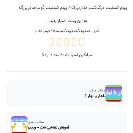
پیام تسلیت درگذشت مادربزرگ / پیام تسلیت فوت مادربزرگ
به این پست امتیاز بدید...
خیلی ضعیف/ضعیف/متوسط/خوب/عالی
میانگین امتیازات :
5
تعداد آرا:
3
مطلب قبلی
ناهار یا نهار ?
مطلب بعدی
آموزش نقاشی شتر + ویدیو