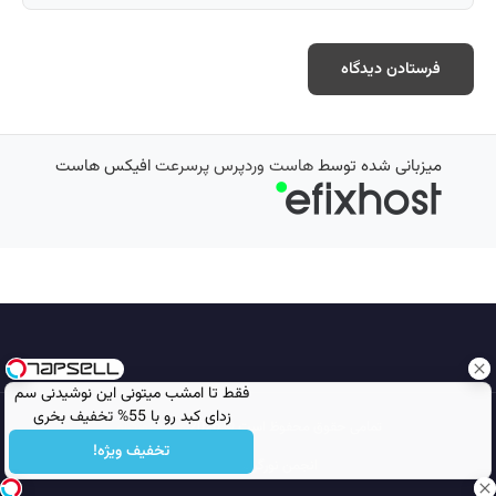
میزبانی شده توسط
هاست وردپرس پرسرعت
افیکس هاست
فقط تا امشب میتونی این نوشیدنی سم
زدای کبد رو با 55% تخفیف بخری
تمامی حقوق محفوظ است © 2026
مجله نورگرام
تخفیف ویژه!
انجمن نورگرام
noorgram