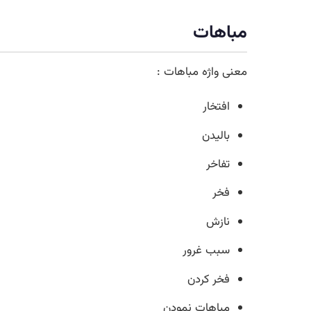
مباهات
معنی واژه مباهات :
افتخار
بالیدن
تفاخر
فخر
نازش
سبب غرور
فخر کردن
مباهات نمودن