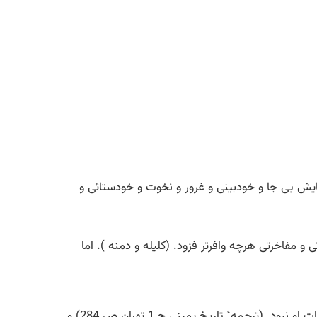
تایش بی جا و خودبینی و غرور و نخوت و خودستائی و
 و مفاخرتی هرچه وافرتر فزود. (کلیله و دمنه ). اما
که مباهات امم زان در والا شنوند.خاقانی (دیوان چ عبدالرسولی ص 104).کس را از افاضل جهان پایه و مایه ٔ مضاهات و مباهات او نبود. (ترجمه ٔ تاریخ یمینی چ 1 تهران ص 284).و