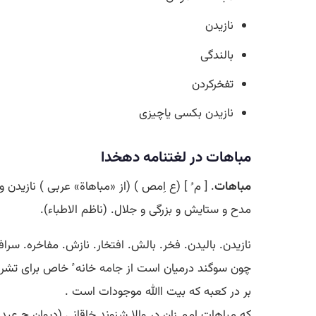
نازیدن
بالندگی
تفخرکردن
نازیدن بکسی یاچیزی
مباهات در لغتنامه دهخدا
مباهات
. [ م ُ ] (ع اِمص ) (از «مباهاة» عربی ) نازیدن 
مدح و ستایش و بزرگی و جلال. (ناظم الاطباء).
نازیدن. بالیدن. فخر. بالش. افتخار. نازش. مفاخره. سر
چون سوگند درمیان است از
جامه
خانه ٔ خاص برای تشری
بر در کعبه که بیت اﷲ موجودات است .