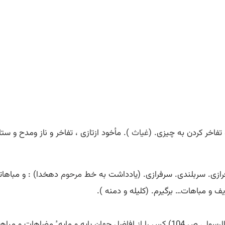
و تفاخر کردن به چیزی. (
غیاث
). مأخود ازتازی ، تفاخر و ناز ومدح و س
افرازی. سربلندی. سرفرازی. (یادداشت به خط
مرحوم
دهخدا) : و مباهاتی
ف و مباهات… برگیرم. (کلیله و دمنه ).