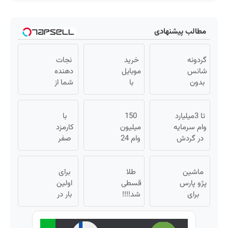
مطالب پیشنهادی
گردونه
خرید
نجات
شانس
موبایل
دهنده
بدون
با
شما از
پوچ از
اسنپ
پیری!
PS5 تا
پی |
کرم
آیفون17
تا 3میلیارد
در ۴
150
با
جوانساز
و بیت
وام سرمایه
قسط
میلیون
جلبک50%تخفیف
کارمزد
کوین
در گردش
بدون
وام 24
صفر
🔥
فروشندگان
ماهه
سود و
تومان
=>
ملت |
کارمزد!
وام
ماشین
فروشگاهت
طلا
تکنوپی
برای
بگیر و
پژو پارس
رو ثبت کن
قسطی
طلا
اولین
برای
شد!!!!
بخر |
بار در
فروش
💰🔥
ایران
تکنوپی
داری؟
🇮🇷