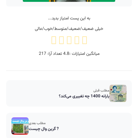
به این پست امتیاز بدید...
خیلی ضعیف/ضعیف/متوسط/خوب/عالی
میانگین امتیازات :
4.8
تعداد آرا:
217
مطلب قبلی
یارانه 1400 چه تغییری می‌کند؟
مطلب بعدی
گرین وال چیست ?