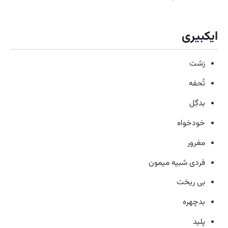
ایکبیری
زشت
تُحفه
بدگِل
خودخواه
مغرور
فردی شبیه میمون
بی ریخت
بدچهره
پلید