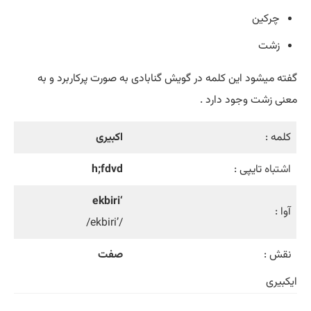
چرکین
زشت
گفته میشود این کلمه در گویش گنابادی به صورت پرکاربرد و به
معنی زشت وجود دارد .
کلمه :
اکبیری
اشتباه
تایپی :
h;fdvd
‘ekbiri
آوا :
/’ekbiri/
نقش :
صفت
ایکبیری