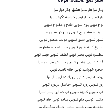
شعر های عاشقانه مولانا
یــار مرا غار مــرا
عشق
جگرخوار مرا
یار تویی غـــار تویی خواجه نگهدار مرا
نوح تویی روح تــویی فاتح و مفتوح تـویی
سینـــه مشــروح تــویی بـــر در اســرار مرا
نـــور تـــویی سـور تــویی دولت منصور تـویی
مـــرغ کـــه طــور تــویی خســته بــه منقار مرا
قطـــره تویی بحــر تویی لطـف تــویی قهــر تویی
قنــد تـــویی زهـــر تــویی بیــــش میـــازار مرا
حجره خورشید تویی خانه ناهید تویی
روضــه اومیــد تویـــی راه ده ای یــار مرا
روز تــویی روزه تـــویی حـاصل دریوزه تـویی
آب تــویی کــوزه تــویی آب ده این بـــار مـــرا
دانـــه تویــی دام تــویی بــاده تویی جام تـویی
پختـــه تویی خـــام تــویی خـــام بمگـــذار مرا