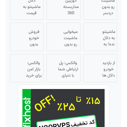
ماشینت
دوربین
دلال
رو بدون
مداربسته
ماشینتو به
دردسر
360
قیمت
بفروش |
درجه |
نمیخره! بیا
بدون
نصب
اینجا به
ماشینتو
کمسیون
آسان و
میخوایی
فروش
قیمت
😍
به دلال
راحت
ماشینت
خودرو
بفروش*فقط
نده! به
رو بدون
بدون
خریدار
مصرف
دردسر
کمیسیون
واقعی*
کننده
بفروشی؟
😍
بفروش!
از بازدید
بدون
والکس: پل
والکس:
بدون
خودرو
کمیسیون
ارتباطی شما
بازار امن
پاسخ
دلال ها
با دنیای
برای خرید
به یک
خسته
سرمایه‌گذاری
و فروش
تماس
شدی؟
دیجیتال
دارایی‌های
اطلاعات
دیجیتال
ماشینت
رو اینجا
ثبت کن