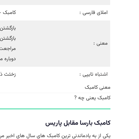
املای فارسی :
کامبک –
بازگشتن
بازگشتن
معنی :
مراجعت 
دوباره 
اشتباه
تایپی :
زخئث ذ
معنی کامبک
کامبک یعنی چه ?
کامبک بارسا مقابل پاریس