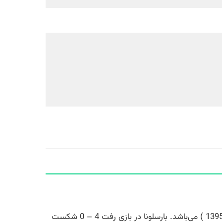
یکی از به یادماندنی ترین کامبک های سال های اخیر مربوط به بازی بارسلونا – پاری سن ژرمن در 8 مارس 2017 ( 18 اسفند 1395 ) می‌باشد. بارسلونا در بازی رفت 4 – 0 شکست