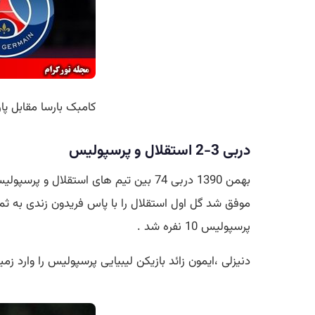
کامبک بارسا مقابل پ
دربی 3-2 استقلال و پرسپولیس
پرسپولیس 10 نفره شد .
دنیزلی ،ایمون زائد بازیکن لیبیایی پرسپولیس را وارد زمین کرد ،ایمون زاید در دقایق 82 ، 83 و 92 دروا