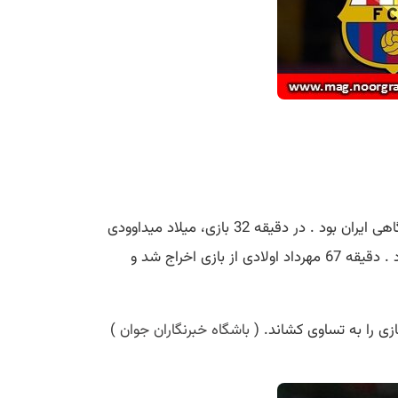
بهمن 1390 دربی 74 بین تیم های استقلال و پرسپولیس برگزار شد این بازی یکی از خاطره انگیزترین کامبک های فوتبال باشگاهی ایران بود . در دقیقه 32 بازی، میلاد میداوودی
موفق شد گل اول استقلال را با پاس فریدون زندی به ثمر رساند. در نیمه دوم فریدون زندی در دقیقه 49 گل دوم استقلال را زد . دقیقه 67 مهرداد اولادی از بازی اخراج شد و
باشگاه خبرنگاران جوان
)