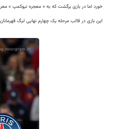
خورد اما در بازی برگشت که به « معجره نیوکمپ » معروف شد با نتیجه 6 – 1 به پیروزی رسید و با ا
این بازی در قالب مرحله یک چهارم نهایی لیگ قهرمانان ار