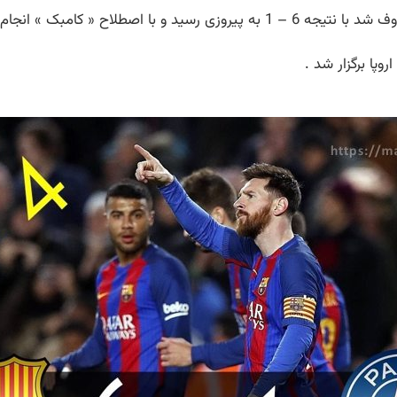
صطلاح « کامبک » انجام داد .
وپا برگزار شد .