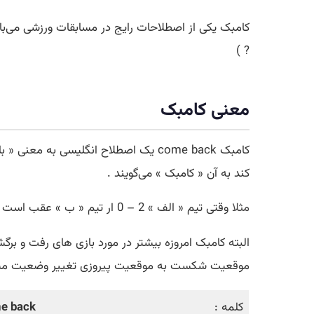
کامبک یکی از اصطلاحات رایج در مسابقات ورزشی می‌ب
? )
معنی کامبک
کامبک come back یک اصطلاح انگلیسی
کند به آن « کامبک » می‌گویند .
مثلا
وقتی تیم « الف » 2 – 0 ار تیم « ب » عقب است اگر بتواند با زدن چند گل بازی را برنده شود . میگویند تیم « الف » کامبک انجام داد .
البته کامبک امروزه بیشتر در مورد بازی های رفت و برگ
موقعیت شکست به موقعیت پیروزی تغییر وضعیت می
کلمه :
e back