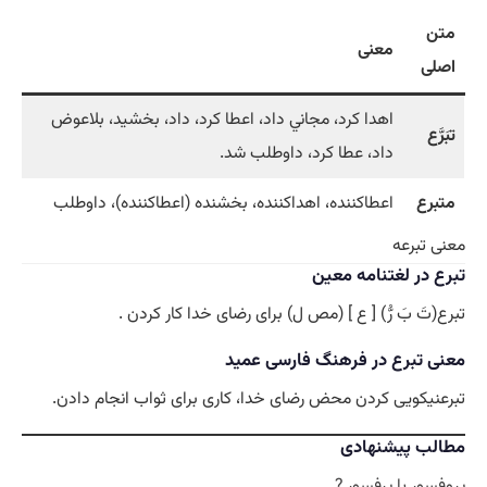
متن
معنی
اصلی
اهدا كرد، مجاني داد، اعطا كرد، داد، بخشيد، بلاعوض
تبَرَّع
داد، عطا كرد، داوطلب شد.
متبرع
اعطاكننده، اهداكننده، بخشنده (اعطاكننده)، داوطلب
معنی تبرعه
تبرع در لغتنامه معین
تبرع(تَ بَ رُّ) [ ع ] (مص ل) برای رضای خدا کار کردن .
معنی تبرع در فرهنگ فارسی عمید
تبرعنیکویی کردن محض رضای خدا، کاری برای ثواب انجام دادن.
مطالب پیشنهادی
پروفسور یا پرفسور ?