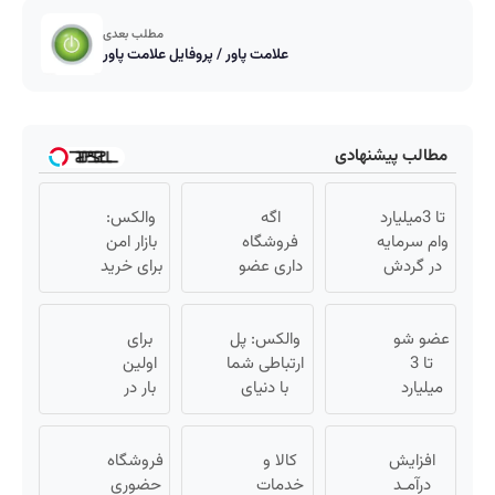
مطلب بعدی
علامت پاور / پروفایل علامت پاور
مطالب پیشنهادی
تا 3میلیارد
اگه
والکس:
وام سرمایه
فروشگاه
بازار امن
در گردش
داری عضو
برای خرید
فروشندگان
فروشندگان
و فروش
=>
دیجی پی
دارایی‌های
عضو شو
فروشگاهت
شو 3
والکس: پل
برای
دیجیتال
تا 3
رو ثبت کن
میلیارد وام
ارتباطی شما
اولین
میلیارد
بگیر
با دنیای
بار در
وام بگیر
سرمایه‌گذاری
ایران
« ویژه
دیجیتال
🇮🇷
فروشگاه
افزایش
کالا و
این
فروشگاه
ها »
درآمـد
خدمات
دکتر
حضوری