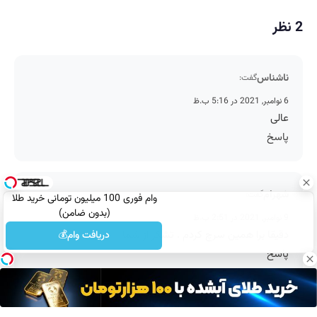
2 نظر
ناشناس
گفت:
6 نوامبر, 2021 در 5:16 ب.ظ
عالی
پاسخ
شهرام
گفت:
وام فوری 100 میلیون تومانی خرید طلا
(بدون ضامن)
9 نوامبر, 2021 در 2:51 ب.ظ
دقیقا برا همین سرچ کردم . تشکر از شما
دریافت وام💰
پاسخ
دیدگاهتان را بنویسید