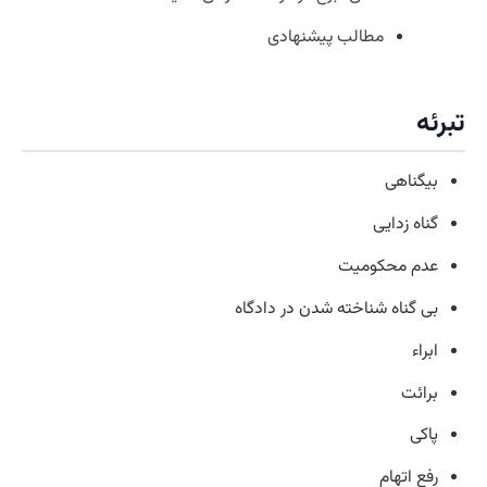
مطالب پیشنهادی
تبرئه
بیگناهی
گناه زدایی
عدم محکومیت
بی گناه شناخته شدن در دادگاه
ابراء
برائت
پاکی
رفع اتهام