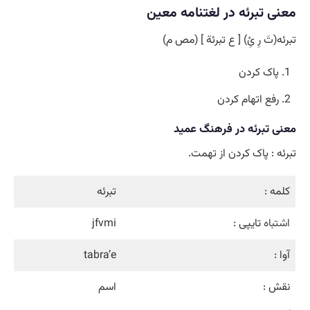
معنی تبرئه در لغتنامه معین
تبرئه(تَ رِ ئِ) [ ع تبرئة ] (مص م)
پاک کردن
رفع اتهام کردن
معنی تبرئه در فرهنگ عمید
تبرئه : پاک کردن از تهمت.
کلمه :
تبرئه
اشتباه
تایپی :
jfvmi
آوا :
tabra’e
نقش :
اسم