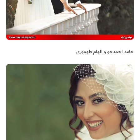
حامد احمدجو و الهام طهموری