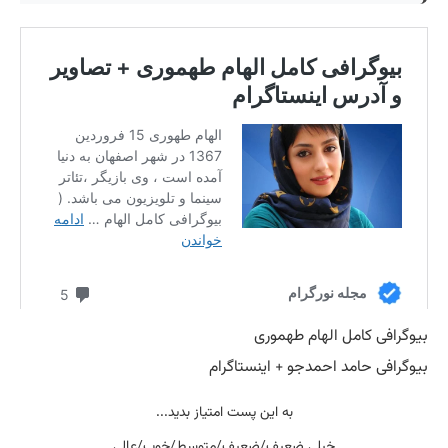
بیوگرافی کامل الهام طهموری
بیوگرافی حامد احمدجو + اینستاگرام
به این پست امتیاز بدید...
خیلی ضعیف/ضعیف/متوسط/خوب/عالی