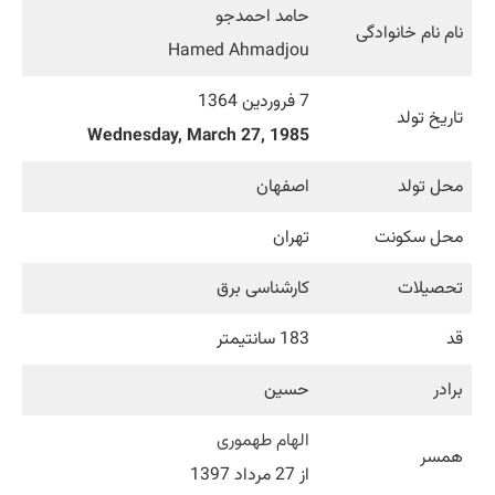
حامد احمدجو
نام نام خانوادگی
Hamed Ahmadjou
7 فروردین 1364
تاریخ تولد
Wednesday, March 27, 1985
محل تولد
اصفهان
محل سکونت
تهران
تحصیلات
کارشناسی برق
قد
183 سانتیمتر
برادر
حسین
الهام طهموری
همسر
از 27 مرداد 1397