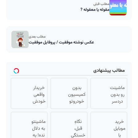
مطلب قبلی
مقوله یا معقوله ?
مطلب بعدی
عکس نوشته موفقیت / پروفایل موفقیت
مطالب پیشنهادی
ماشینت
بدون
خریدار
رو بدون
کمیسیون
واقعی
دردسر
خودروتو
خودش
بفروش |
بفروش
میاد!
بدون
فروش
خرید
کمسیون
نگاهِ
فوری
ماشینتو
😍
موبایل
قبل،
ماشین
به دلال
با
خستگی
در
نده! به