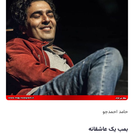
حامد احمدجو
بمب یک عاشقانه