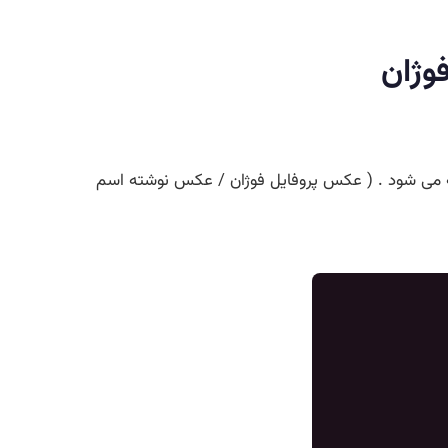
وژان
 می شود . ( عکس پروفایل فوژان / عکس نوشته اسم