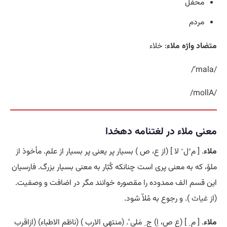
محفل
مردم
متضاد واژه ملاء
: خلاء
/mala’/
/mollA/
معنی ملاء در لغتنامه دهخدا
ملاء
. [ م ُل ْ لا ] (از ع، ص ) بسیار پر یعنی پر بسیار از علم. مأخوذ از
ملؤ، که به معنی پری است چنانکه کُبّار به معنی بسیار بزرگ. فارسیان
این قسم الف ممدوده را مقصوره خوانند مگر در اضافت و وصفیت.
(از
غیاث
). و رجوع به مُلاّ شود.
ملاء
. [ م ِ ] (ع ص، اِ) ج ِ مَلی ٔ. (منتهی الارب ) (ناظم الاطباء) (ازاقرب