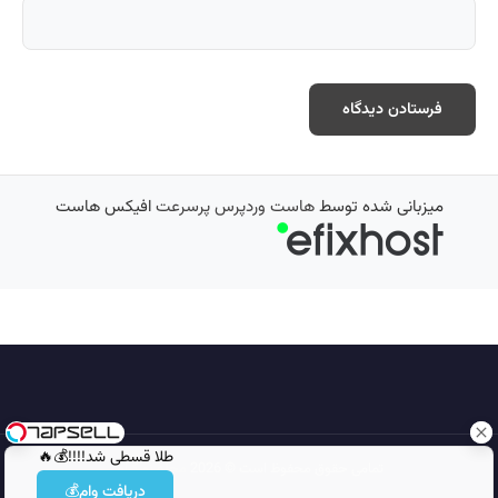
میزبانی شده توسط
هاست وردپرس پرسرعت
افیکس هاست
طلا قسطی شد!!!!💰🔥
تمامی حقوق محفوظ است © 2026
مجله نورگرام
دریافت وام💰