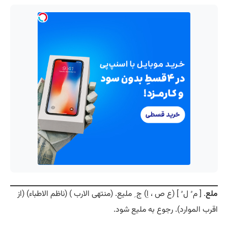
ملع
. [ م ُ ل ُ ] (ع ص ، اِ) ج ِ ملیع. (منتهی الارب ) (ناظم الاطباء) (از
اقرب الموارد). رجوع به ملیع شود.