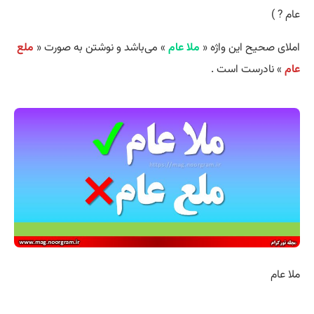
عام ? )
املای صحیح این واژه «
ملا عام
» می‌باشد و نوشتن به صورت «
ملع
عام
» نادرست است .
ملا عام