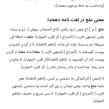
(یادداشت به خط مرحوم دهخدا).
معنی ملع در لغت نامه دهخدا
ملع
. [ م َ ] (ع مص ) زود رفتن. (تاج المصادر بیهقی ). تیز و سبک
رفتن. (منتهی الارب ) (آنندراج ) (از اقرب الموارد):
ملع
ت الناقة فی
سیرها؛ تند و سبک رفت آن ماده. (ناظم الاطباء). || از گردن کشیدن
پوست گوسفند را. (آنندراج ) (منتهی الارب ):
ملع
الشاة
ملع
اً؛ از گردن
پوست کند آن گوسپند را. (ناظم الاطباء)(از اقرب الموارد). || مکیدن
شتر بچه ٔ جداشده از مادر پستان مادر را. (از اقرب الموارد).
|| (اِمص ) گردآمدگی به دشمنی بر کسی. (ناظم الاطباء): هم
علیه
ملع
واحد؛ یعنی ایشان بر وی گرد آمدند به دشمنی. (منتهی
الارب ) (آنندراج ) (از اقرب الموارد). || سیر سریع و خفیف. (ناظم
الاطباء).