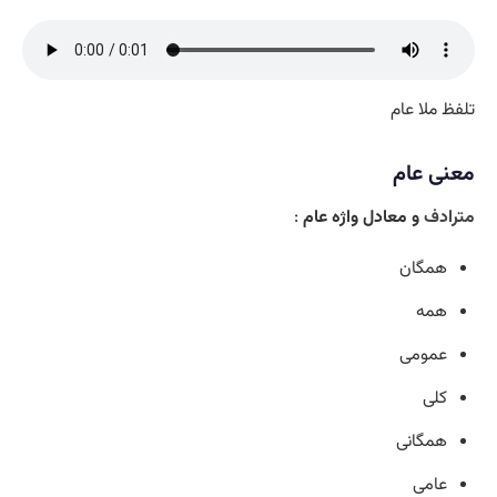
تلفظ ملا عام
معنی عام
مترادف
و معادل واژه عام
:
همگان
همه
عمومی
کلی
همگانی
عامی