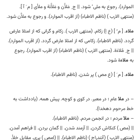
الموارد). رجوع به ملی ٔ شود. || ج ِ مَلاَّن و مَلاَّنة و ملأی [ م َ آ ].
(منتهی الارب ) (ناظم الاطباء) (از اقرب الموارد). و رجوع به ملاَّن شود.
ملاء
. [ م ُ ] (ع اِ) زکام. (منتهی الارب ). زکام و گرانی که از امتلا عارض
گردد. (ناظم الاطباء). زکامی که از امتلا عارض گردد. (از اقرب الموارد).
|| ج ِ مُلاءَة. (منتهی الارب ) (ناظم الاطباء) (از اقرب الموارد). رجوع
به
ملاء
ة شود.
ملاء
. [ م َ ] (ع مص ) پر شدن. (ناظم الاطباء).
– در
ملا
ٔ عام ؛ در معبر. در کوی و کوچه. پیش همه. (یادداشت به
خط
مرحوم
دهخدا).
–
ملا
ٔ مردم ؛ در انجمن مردم. (ناظم الاطباء).
|| (مص ) کنکاش کردن. || آزمند شدن. || گمان بردن. || فراهم آمدن.
(منتهی الارب ) (آنندراج ) (ناظم الاطباء). || (اِمص ) پری. مقابل خلأ.