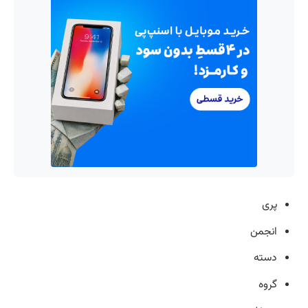
پری
انجمن
دسته
گروه