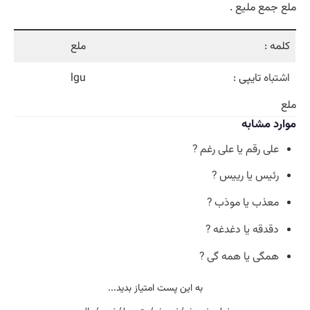
ملع جمع ملیع .
کلمه :
ملع
اشتباه
تایپی :
lgu
ملع
موارد مشابه
علی رقم یا علی رغم ?
رئیس یا رییس ?
معذب یا موذب ?
دقدقه یا دغدغه ?
همگی یا همه گی ?
به این پست امتیاز بدید...