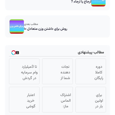
ارجاع یا ارجاء ?
مطلب بعدی
۱۰ روش برای داشتن وزن متعادل
مطالب پیشنهادی
دوره
نجات
تا 3میلیارد
کاملا
دهنده
وام سرمایه
رایگان
شما از
در گردش
گروه
پیری!
فروشندگان
آموزشی
کرم
=>
ماز
برای
اشتراک
جوانساز
اعتبار
فروشگاهت
(برای
اولین
جلبک50%تخفیف
الماس
خرید
رو ثبت کن
بار در
دریافت
ماز:
گوشی
ثبت
ایران
برای
بگیر 📱