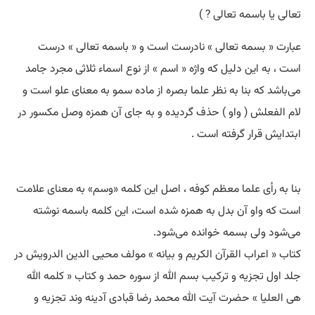
تعالی یا باسمه تعالی ? )
عبارت « بسمه تعالی » نادرست است و « باسمه تعالی » درست
است ، به این دلیل که واژه « اسم » از نوع اسماء ثلاثی مجرد جامد
می‌باشد که بنا به نظر علما بصره از ماده سمو به معنای علو است و
لام الفعلش ( واو ) حذف گردیده و به جای آن همزه وصل مکسور در
ابتدایش قرار گرفته است .
بنا به رأی علما معظم کوفه ، اصل این کلمه «وسم» به معنای علامت
است که واو آن بدل به همزه شده است، این کلمه باسمه نوشته
می‌شود ولی بسمه خوانده می‌شود.
کتاب « اعراب القرآن‌ الکریم و بیانه » مولف محیی‌ الدین الدرویش در
جلد اول تجزیه و ترکیب بسم‌ الله از سوره حمد و کتاب « کلمه‌ الله
هی‌ العلیا » حضرت آیت‌ الله محمد رضا قبادی آدینه وند تجزیه و