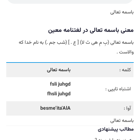
باسمه تعالی
معنی باسمه تعالی در لغتنامه معین
باسمه تعالی (بِ مِ هی تَ لا) [ ع . ] (شب جم .) به نام خدا که
والاست .
کلمه :
باسمه تعالی
fsli juhgd
اشتباه
تایپی :
fhsli juhgd
آوا :
besme’ita’AlA
باسمه تعالی
مطالب پیشنهادی