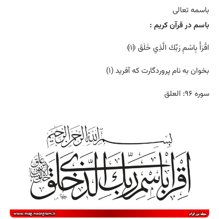
باسمه تعالی
باسم در قرآن کریم :
اقْرَأْ بِاسْمِ رَبِّكَ الَّذِي خَلَقَ ﴿۱﴾
بخوان به نام پروردگارت كه آفريد (۱)
سوره ۹۶: العلق