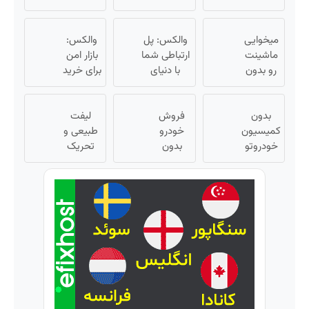
بفروش |
نمیخره! بیا
مصرف
بدون
اینجا به
کننده
کمسیون
میخوایی
قیمت
والکس: پل
بفروش!
والکس:
😍
ماشینت
بفروش*فقط
ارتباطی شما
بدون
بازار امن
رو بدون
خریدار
با دنیای
پاسخ
برای خرید
دردسر
واقعی*
سرمایه‌گذاری
به یک
و فروش
بفروشی؟
دیجیتال
تماس
دارایی‌های
بدون
بدون
فروش
لیفت
دیجیتال
کمیسیون
کمیسیون
خودرو
طبیعی و
خودروتو
بدون
تحریک
بفروش
کمیسیون
کلاژن‌سازی
😍
از داخل
پوست با
24ماه
ماندگاری
✅ جوان
شو