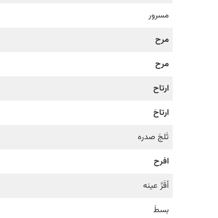
مسرور
مرح
مرح
ارتاح
ارتاحَ
ثَلجَ صدره
افرح
أقَرَّ عينه
بسطَ