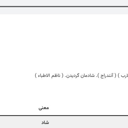
 ( آنندراج ). شادمان گردیدن. ( ناظم الاطباء )
معنی
شاد