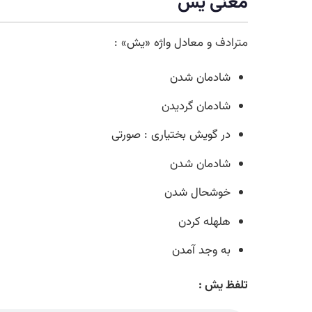
معنی یش
مترادف
و معادل واژه «یش» :
شادمان شدن
شادمان گردیدن
در گویش بختیاری : صورتی
شادمان شدن
خوشحال شدن
هلهله کردن
به وجد آمدن
تلفظ یش :