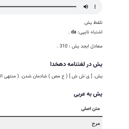
تلفظ یش
اشتباه
تایپی:
da
.
معادل ابجد یش : 310 .
یش در لغتنامه دهخدا
یش. [ ی َش ش ] ( ع مص ) شادمان شدن. ( منتهی الارب )
یش به عربی
متن اصلی
مرح