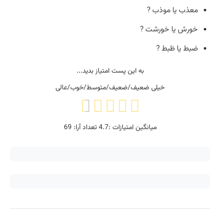
معذب یا موذب ?
خورش یا خورشت ?
ضبط یا ظبط ?
به این پست امتیاز بدید...
خیلی ضعیف/ضعیف/متوسط/خوب/عالی
میانگین امتیازات :
4.7
تعداد آرا:
69