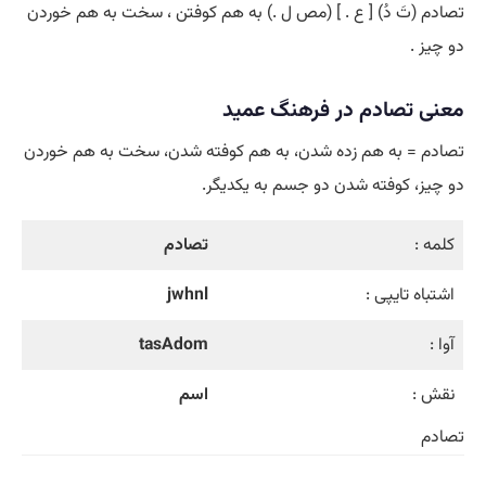
تصادم (تَ دُ) [ ع . ] (مص ل .) به هم کوفتن ، سخت به هم خوردن
دو چیز .
معنی تصادم در فرهنگ عمید
تصادم = به هم زده شدن، به هم کوفته شدن، سخت به هم خوردن
دو چیز، کوفته شدن دو جسم به یکدیگر.
کلمه :
تصادم
اشتباه تایپی :
jwhnl
آوا :
tasAdom
نقش :
اسم
تصادم