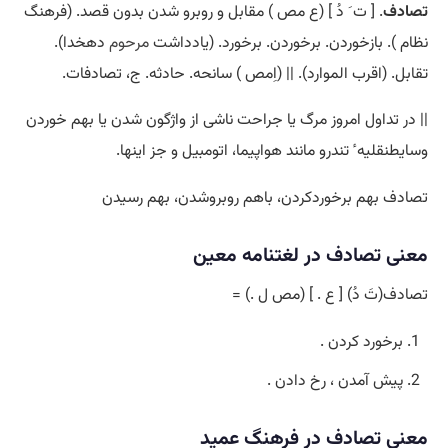
تصادف
. [ ت َ دُ ] (ع مص ) مقابل و روبرو شدن بدون قصد. (فرهنگ
نظام ). بازخوردن. برخوردن. برخورد. (یادداشت
مرحوم
دهخدا).
تقابل. (اقرب الموارد). || (اِمص ) سانحه. حادثه. ج، تصادفات.
|| در تداول امروز مرگ یا جراحت ناشی از واژگون شدن یا بهم خوردن
وسایطنقلیه ٔ تندرو مانند هواپیما، اتومبیل و جز اینها.
تصادف بهم برخوردکردن، باهم روبروشدن، بهم رسیدن
معنی تصادف در لغتنامه معین
تصادف(تَ دُ) [ ع . ] (مص ل .) =
برخورد کردن .
پیش آمدن ، رخ دادن .
معنی تصادف در فرهنگ عمید