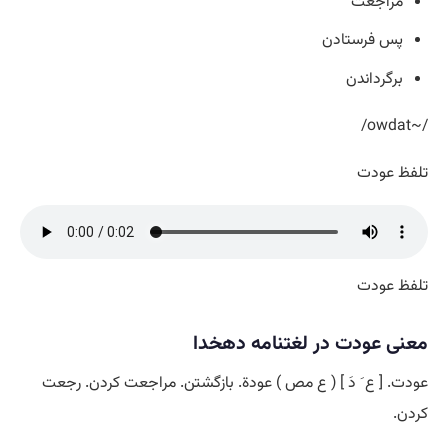
مراجعت
پس فرستادن
برگرداندن
/~owdat/
تلفظ عودت
تلفظ عودت
معنی عودت در لغتنامه دهخدا
عودت. [ ع َ دَ ] ( ع مص ) عودة. بازگشتن. مراجعت کردن. رجعت
کردن.