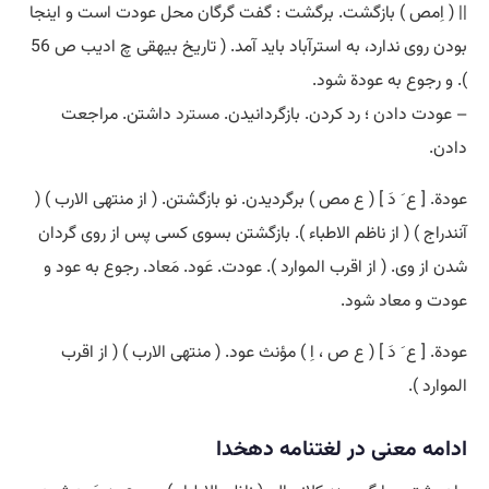
|| ( اِمص ) بازگشت. برگشت : گفت گرگان محل عودت است و اینجا
بودن روی ندارد، به استرآباد باید آمد. ( تاریخ بیهقی چ ادیب ص 56
). و رجوع به عودة شود.
– عودت دادن ؛ رد کردن. بازگردانیدن.
مسترد
داشتن. مراجعت
دادن.
عودة. [ ع َ دَ ] ( ع مص ) برگردیدن. نو بازگشتن. ( از منتهی الارب ) (
آنندراج ) ( از ناظم الاطباء ). بازگشتن بسوی کسی پس از روی گردان
شدن از وی. ( از اقرب الموارد ). عودت. عَود. مَعاد. رجوع به عود و
عودت و معاد شود.
عودة. [ ع َ دَ ] ( ع ص ، اِ ) مؤنث عود. ( منتهی الارب ) ( از اقرب
الموارد ).
ادامه معنی در لغتنامه دهخدا