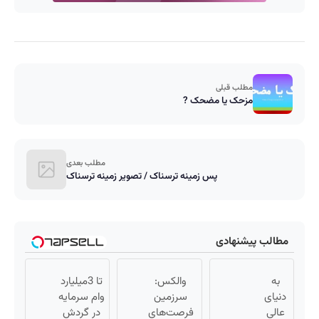
مطلب قبلی
مزحک یا مضحک ?
مطلب بعدی
پس زمینه ترسناک / تصویر زمینه ترسناک
مطالب پیشنهادی
به
والکس:
تا 3میلیارد
دنیای
سرزمین
وام سرمایه
عالی
فرصت‌های
در گردش