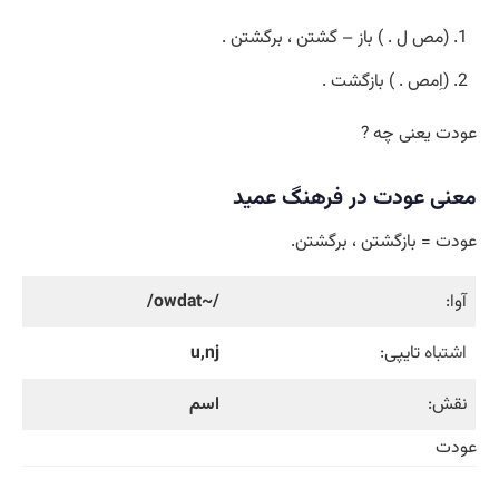
(مص ل . ) باز – گشتن ، برگشتن .
(اِمص . ) بازگشت .
عودت یعنی چه ?
معنی عودت در فرهنگ عمید
عودت = بازگشتن ، برگشتن.
آوا:
/~owdat/
اشتباه
تایپی:
u,nj
نقش:
اسم
عودت