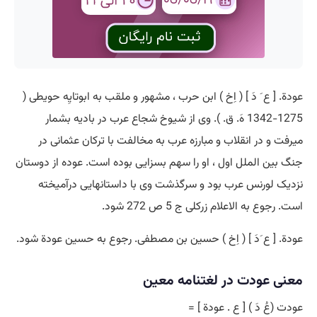
عودة. [ ع َ دَ ] ( اِخ ) ابن حرب ، مشهور و ملقب به ابوتایِه حویطی (
1275-1342 هَ. ق. ). وی از شیوخ شجاع عرب در بادیه بشمار
میرفت و در انقلاب و مبارزه عرب به مخالفت با ترکان عثمانی در
جنگ بین الملل اول ، او را سهم بسزایی بوده است. عوده از دوستان
نزدیک لورنس عرب بود و سرگذشت وی با داستانهایی درآمیخته
است. رجوع به الاعلام زرکلی ج 5 ص 272 شود.
عودة. [ ع َدَ ] ( اِخ ) حسین بن مصطفی. رجوع به حسین عودة شود.
معنی عودت در لغتنامه معین
عودت (عُ دَ ) [ ع . عودة ] =