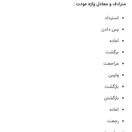
مترادف
و معادل واژه عودت
:
استرداد
پس دادن
اعاده
برگشت
مراجعت
واپس
بازگشت
بازگشتن
اعاده
رجعت