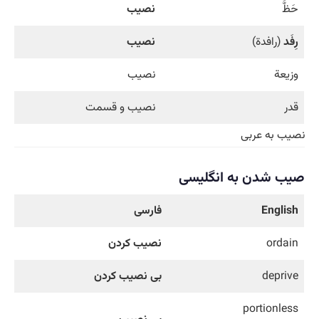
حَظَّ
نصيب
رِفَد
(رافدة)
نصيب
وزيعة
نصیب
قدر
نصیب و قسمت
نصیب به عربی
صیب شدن به انگلیسی
English
فارسی
ordain
نصیب کردن
deprive
بی نصیب کردن
portionless