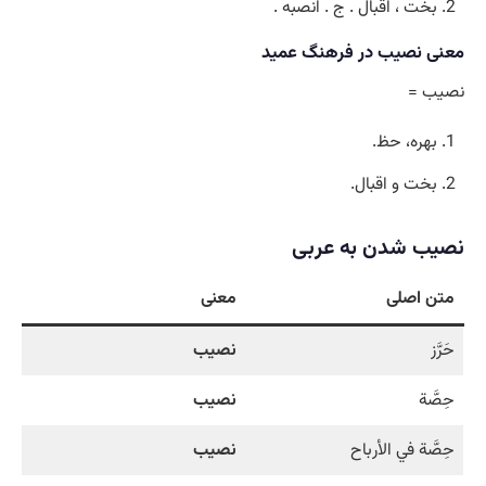
بخت ، اقبال . ج . انصبه .
معنی نصیب در فرهنگ عمید
نصیب =
بهره، حظ.
بخت و اقبال.
نصیب شدن به عربی
متن اصلی
معنی
حَرَّز
نصيب
حِصَّة
نصيب
حِصَّة‌ في الأرباح
نصيب