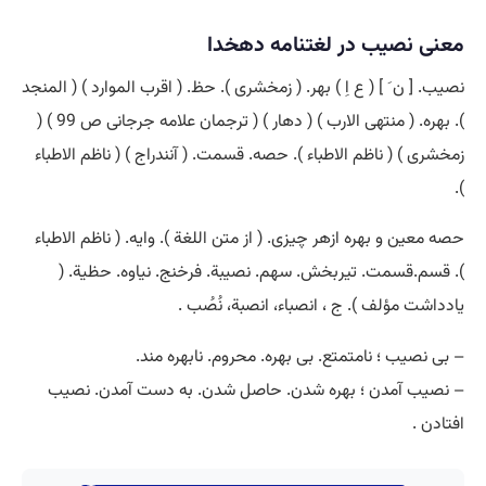
معنی نصیب در لغتنامه دهخدا
نصیب. [ ن َ ] ( ع اِ ) بهر. ( زمخشری ). حظ. ( اقرب الموارد ) ( المنجد
). بهره. ( منتهی الارب ) ( دهار ) ( ترجمان علامه جرجانی ص 99 ) (
زمخشری ) ( ناظم الاطباء ). حصه. قسمت. ( آنندراج ) ( ناظم الاطباء
).
حصه معین و بهره ازهر چیزی. ( از متن اللغة ). وایه. ( ناظم الاطباء
). قسم.قسمت. تیربخش. سهم. نصیبة. فرخنج. نیاوه. حظیة. (
یادداشت مؤلف ). ج ، انصباء، انصبة، نُصُب .
– بی نصیب ؛ نامتمتع. بی بهره. محروم. نابهره مند.
– نصیب آمدن ؛ بهره شدن. حاصل شدن. به دست آمدن. نصیب
افتادن .