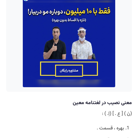
معنی نصیب در لغتنامه معین
(نَ ) [ ع . ] (اِ. ) :
بهره ، قسمت .