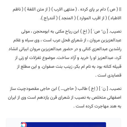
|| ( ص ) دام بر پای کرده . ( منتهی الارب ) ( از متن اللغة ) ( ناظم
الاطباء ) ( از اقرب الموارد ) ( المنجد ) ( آنندراج ).
نصیب. [ ن ُ ص َ ] ( اِخ ) ابن ریاح مکنی به ابومحجن ، مولی
عبدالعزیزبن مروان ، از شعرای فحل عرب است ، وی سیاه و غلام
راشدبن عبدالعزی کنانی و در
حضور
عبدالعزیزبن مروان ابیاتی انشاد
کرد، عبدالعزیز او را خرید و آزاد ساخت. موضوع تغزلات او زنی از
قبیله کنانه بود به نام ام بکر، زینب بنت صفوان. و این مطلع از
قصایدی است .
نصیب. [ ن َ ] ( اِخ ) طالب ( حاجی… ) ابن حاجی مقصودچیت ساز
اصفهانی متخلص به نصیب از شعرای قرن یازدهم است وی از ایران
به هند مهاجرت کرده است .