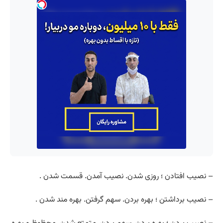
– نصیب افتادن ؛ روزی شدن. نصیب آمدن. قسمت شدن .
– نصیب برداشتن ؛ بهره بردن. سهم گرفتن. بهره مند شدن .
– نصیب بردن ؛ بهره بردن. سهم بردن. متمتع شدن. محظوظ و بهره