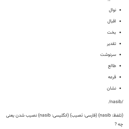
نوال
اقبال
بخت
تقدیر
سرنوشت
طالع
قرعه
نشان
/nasib/
(تلفظ: nasib) (فارسی: نَصیب) (انگلیسی: nasib) نصیب شدن یعنی
چه ?