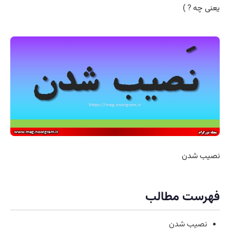
یعنی چه ? )
نصیب شدن
فهرست مطالب
نصیب شدن