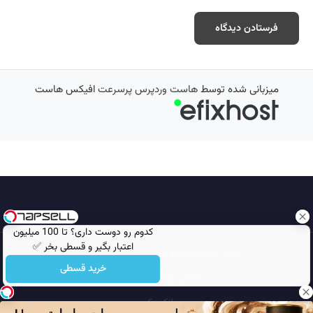
میزبانی شده توسط
هاست وردپرس پرسرعت
افیکس هاست
کدوم رو دوست داری؟ تا 100 میلیون
اعتبار بگیر و قسطی بخر ✅
تمامی حقوق محفوظ است © 2026
مجله نورگرام
خرید قسطی
انجمن نورگرام
noorgram
بانک عکس