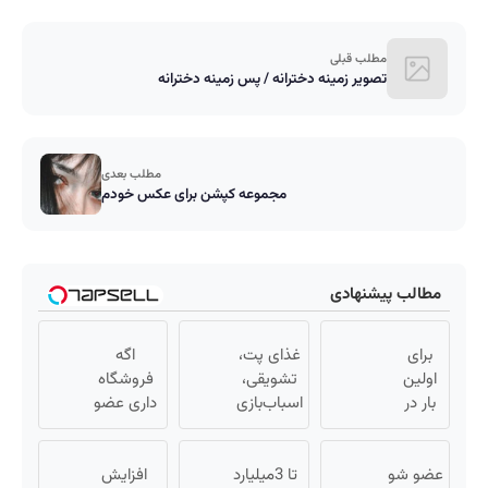
مطلب قبلی
تصویر زمینه دخترانه / پس زمینه دخترانه
مطلب بعدی
مجموعه کپشن برای عکس خودم
مطالب پیشنهادی
برای
غذای پت،
اگه
اولین
تشویقی،
فروشگاه
بار در
اسباب‌بازی
داری عضو
ایران
و لوازم
فروشندگان
🇮🇷
بهداشتی را
دیجی پی
این
عضو شو
با تخفیف
تا 3میلیارد
شو 3
افزایش