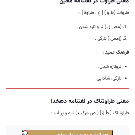
معنی طراوت در لغتنامه معین
طروات (طَ وَ ) [ ع . طراوة ] =
(مص ل ) تر و تازه شدن .
(اِمص ) تازگی .
فرهنگ عمید :
تروتازه شدن.
تازگی، شادابی.
معنی طراوتناک در لغتنامه دهخدا
طراوتناک [ طَ وَ ] ( ص مرکب ) تازه و پر آب :