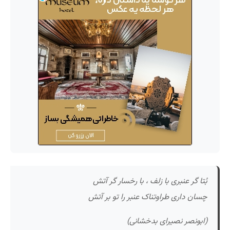
بُتا گر عنبری با زلف ، با رخسار گر آتش
چسان داری طراوتناک عنبر را تو بر آتش
(ابونصر نصیرای بدخشانی)