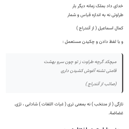
خدای داد بملک زمانه دیگر بار
طراوتی نه به اندازه
قیاس
و شمار
کمال اسماعیل ( از آنندراج )
و با لفظ دادن و چکیدن مستعمل :
میچکد گرچه طراوت ز تو چون سرو بهشت
قامتی تشنه آغوش کشیدن داری
(صائب از آنندراج )
تازگی ( از منتخب ) نه بمعنی تری (
غیاث
اللغات ) شادابی ، ترّی.
غضاضة.