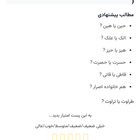
مطالب پیشنهادی
حین یا هین ?
الک یا علک ?
هیز یا حیز ?
حسرت یا حصرت ?
قاطی یا قاتی ?
هم خانواده اصرار ?
طراوت یا تراوت ?
به این پست امتیاز بدید...
خیلی ضعیف/ضعیف/متوسط/خوب/عالی