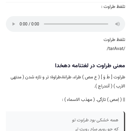
تلفظ طراوت :
تلفظ طراوت
/tarAvat/
معنی طراوت در لغتنامه دهخدا
طراوت [ طَ وَ ] ( ع مص ) طراء، طراءَة،طراوة؛ تر و تازه شدن ( منتهی
الارب ) ( آنندراج ).
|| ( اِمص ) تازگی. ( مهذب الاسماء ) :
همه خشکی بود طراوت تو
که چو رویم مباد رویت تر