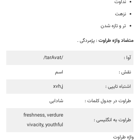
نداوت
نزهت
تر و تازه شدن
متضاد واژه طراوت
: پژمردگی .
آوا :
/tarAvat/
نقش :
اسم
اشتباه
تایپی :
xvh,j
طراوت در جدول کلمات :
شادابی
freshness, verdure
طراوت به انگلیسی :
vivacity, youthful
واژه طراوت