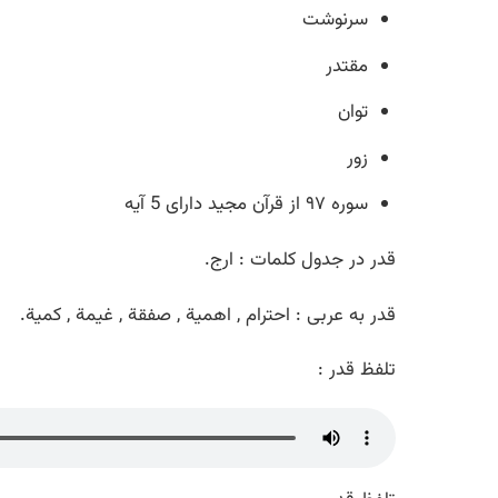
سرنوشت
مقتدر
توان
زور
سوره ۹۷ از قرآن مجید دارای 5 آیه
قدر در جدول کلمات : ارج.
قدر به عربی : احترام , اهمیة , صفقة , غیمة , کمیة.
تلفظ قدر :