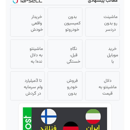
مطالب پیشنهادی
ماشینت
بدون
خریدار
رو بدون
کمیسیون
واقعی
دردسر
خودروتو
خودش
بفروش |
بفروش
میاد!
بدون
فروش
خرید
کمسیون
نگاهِ
فوری
ماشینتو
😍
موبایل
قبل،
ماشین
به دلال
با
خستگی
در
نده! به
اسنپ
داشت...
همراه
مصرف
پی |
نگاهِ
کننده
مکانیک
در ۴
دلال
بعد،
فروش
بفروش!
تا 3میلیارد
قسط
ماشینتو به
انرژی
خودرو
بدون
وام سرمایه
بدون
قیمت
بدون
داره 🌸
پاسخ
در گردش
سود و
نمیخره! بیا
بلفا با
کمیسیون
به یک
فروشندگان
کارمزد!
اینجا به
😍
25%
تماس
=>
قیمت
تخفیف
فروشگاهت
بفروش*فقط
رو ثبت کن
خریدار