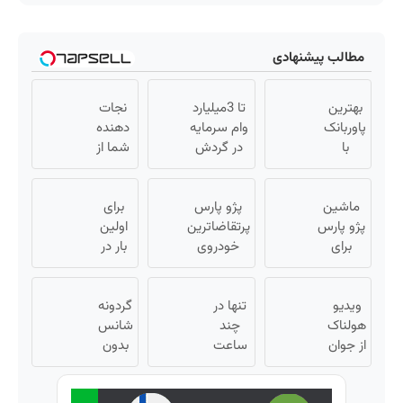
مطالب پیشنهادی
بهترین
تا 3میلیارد
نجات
پاوربانک
وام سرمایه
دهنده
با
در گردش
شما از
کمترین
فروشندگان
پیری!
قیمت❗
=>
کرم
ماشین
پژو پارس
فروشگاهت
برای
جوانساز
پژو پارس
رو ثبت کن
پرتقاضاترین
جلبک50%تخفیف
اولین
برای
خودروی
بار در
فروش
ایران | برای
ایران
داری؟
فروشش
🇮🇷
ویدیو
اینجا
تنها در
فرصت رو از
این
گردونه
هولناک
سریع
چند
دست نده!
دکتر
شانس
از جوان
بفروشش
ساعت
کرم
بدون
کارتن
و با
پوچ از
ترمیم
خوابی
یکبار
کننده
PS5 تا