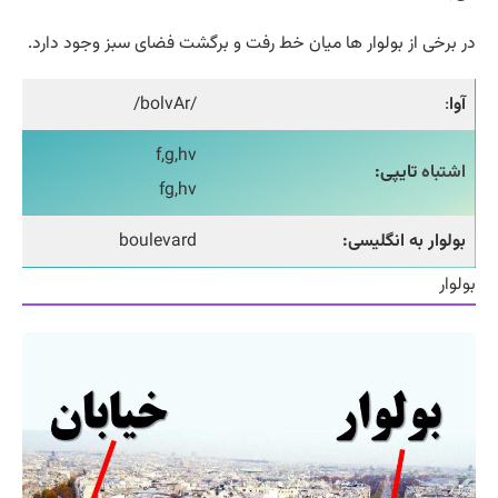
در برخی از بولوار ها میان خط رفت و برگشت فضای سبز وجود دارد.
آوا
:
/bolvAr/
f,g,hv
اشتباه
تایپی:
fg,hv
بولوار به انگلیسی:
boulevard
بولوار