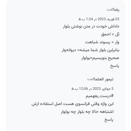
رضا
گفت:
23 فوریه, 2023 در 1:24 ب.ظ
داداش خودت در متن نوشتی بلوار
بٌل = احمق
وار = پسوند شباهت
بنابراین بلوار شما میشه= دیوانه‌وار
صحیح بنویسیم=بولوار
پاسخ
تیمور العلما
گفت:
5 جولای, 2023 در 12:06 ب.ظ
#درست_بفهمیم
این واژه وقتی فرانسوی هست اصل استفاده ازش
اشتباهه حالا چه بلوار چه بولوار
پاسخ