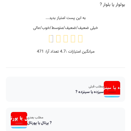
بولوار یا بلوار ?
به این پست امتیاز بدید...
خیلی ضعیف/ضعیف/متوسط/خوب/عالی
میانگین امتیازات :
4.7
تعداد آرا:
471
مطلب قبلی
سیزده یا سینزده ?
مطلب بعدی
پرتال یا پورتال ?