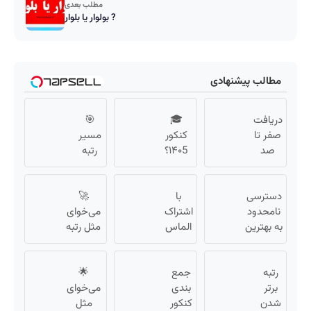
مطلب بعدی
بولوار یا بلوار ?
مطالب پیشنهادی
دریافت
🎓
🎯
صفر تا
کنکور
مسیر
صد
۱۴۰5؟
رتبه
دوره
ماز
برتری
کاملاً
تابستون
از
رایگان (
دسترسی
با
و تو یک
🚀
همین
رشته
نامحدود
هفتع
اشتراک
الان، با
می‌خوای
ریاضی،
به بهترین
جمع
الماس
دوره
مثل رتبه
تجربی،
آموزش‌ها
ماز
میکنه
رایگان
برترا
تا روز
انسانی)
🏆
بهترین
ماز
بدرخشی؟
رتبه
کنکور
جمع
نتیجه
🌟
شروع
جمع‌بندی
برتر
بندی
رو در
میشه!
تابستون
می‌خوای
شدن
کنکور
کنکور
مثل
رایگان ماز