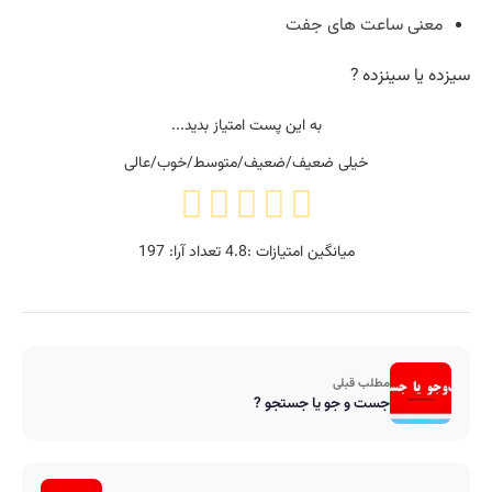
معنی ساعت های جفت
سیزده یا سینزده ?
به این پست امتیاز بدید...
خیلی ضعیف/ضعیف/متوسط/خوب/عالی
میانگین امتیازات :
4.8
تعداد آرا:
197
مطلب قبلی
جست و جو یا جستجو ?