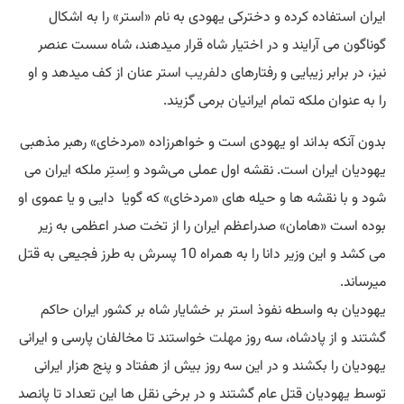
ایران استفاده کرده و دخترکی یهودی به نام «استر» را به اشکال
گوناگون می آرایند و در اختیار شاه قرار میدهند، شاه سست عنصر
نیز، در برابر زیبایی و رفتارهای دل
فریب
استر عنان از کف میدهد و او
را به عنوان ملکه تمام ایرانیان برمی گزیند.
بدون آنکه بداند او یهودی است و خواهرزاده «مردخای» رهبر مذهبی
یهودیان ایران است. نقشه اول عملی می‌شود و اِستِر ملکه ایران می
شود و با نقشه ها و حیله های «مردخای» که گویا دایی و یا عموی او
بوده است «هامان» صدراعظم ایران را از تخت صدر اعظمی به زیر
می کشد و این وزیر دانا را به همراه 10 پسرش به طرز فجیعی به قتل
میرساند.
یهودیان به واسطه نفوذ استر بر خشایار شاه بر کشور ایران حاکم
گشتند و از پادشاه، سه روز
مهلت
خواستند تا مخالفان پارسی و ایرانی
یهودیان را بکشند و در این سه روز بیش از هفتاد و پنج هزار ایرانی
توسط یهودیان قتل عام گشتند و در برخی نقل ها این تعداد تا پانصد