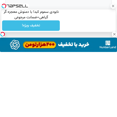
نابودی سموم کبد! با دمنوش معجزه گر
گیاهی+ضمانت مرجوعی
تخفیف ویژه!
نام
میزبانی شده توسط
هاست وردپرس پرسرعت
افیکس هاست