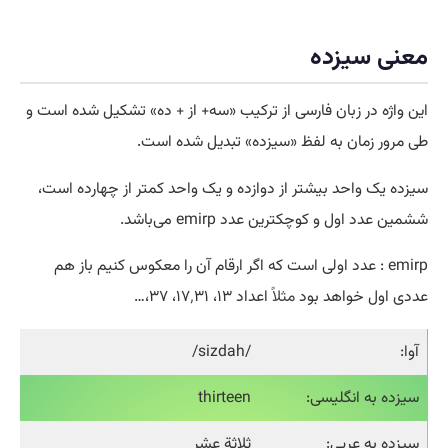
معنی سیزده
این واژه در زبان فارسی از ترکیب «سه+ از + ده» تشکیل شده است و
طی مرور زمان به لفظ «سیزده» تبدیل شده است.
سیزده یک واحد بیشتر از دوازده و یک واحد کمتر از چهارده است،
ششمین عدد اول و کوچکترین عدد emirp می‌باشد.
emirp : عدد اولی است که اگر ارقام آن را معکوس کنیم باز هم
عددی اول خواهد بود
مثلا
ً اعداد ۱۳، ۱۷٬۳۱، ۳۷،…
آوا:
/sizdah/
سیزده به انگلیسی:
thirteen
سیزده به عربی:
ثلاثة عشر