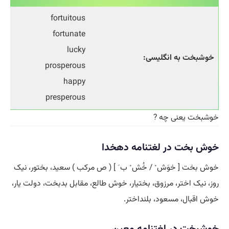
fortuitous
fortunate
lucky
خوشبخت به انگلیسی:
prosperous
happy
presperous
خوشبخت یعنی چه ?
خوش بخت در لغتنامه دهخدا
خوش بخت [ خوَش ْ / خُش ْ ب َ ] ( ص مرکب ) سعید، بختور، نیک
روز، نیک اختر، مرزوق، بختیار، خوش طالع، مقابل بدبخت، دولت یار،
خوش اقبال، مسعود، بلنداختر.