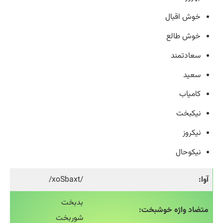
خوش اقبال
خوش طالع
سعادتمند
سعید
کامیاب
نیکبخت
نیکروز
نیکوحال
آوا:
/xoSbaxt/
بدبخت
متضاد واژه خوشبخت:
شوربخت