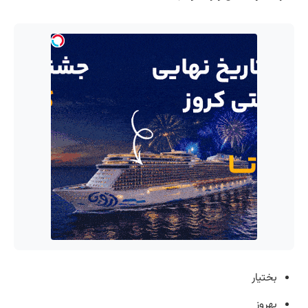
بختیار
بهروز