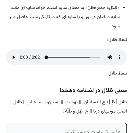
«ظِلال» جمع «ظلّ» به معنای سایه است، خواه، سایه ای مانند
سایه درختان در روز، و یا سایه ای که در تاریکی شب حاصل می
شود.
تلفظ ظلال:
تلفظ ظلال
معنی ظلال در لغتنامه دهخدا
ظلال [ ظِ ] ( ع اِ ) سایبان، || بهشت، || بستان، || سایه ابر، || ظلال
البحر: موجهای دریا || ج ِ ظِل و ظُلّة :
عشق ربانی است خورشید کمال