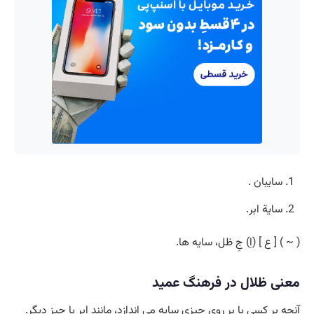
سایبان .
سایة ابر.
( ~ ) [ ع ] (اِ) جِ ظل، سایه ها.
معنی ظلال در فرهنگ عمید
آنچه بر کسی یا بر روی چیزی سایه می اندازد، مانند ابر یا چیز دیگر.