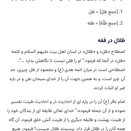
[جمعِ ظِلّ] = ظل
[جمعِ ظُلَّة] = ظله
ظلال در فقه
اصطلاح «ظل» و «ظلال» در لسان اهل بیت علیهم السلام و کلمه
«ظل» در آنجا که فرمود:” او را ظلی نیست تا نگاهش بدارد …”،
اصطلاحی است در میان ائمه هدی (ع) و مقصود از ظل چیزی، حد
آن چیز است، و به همین جهت آن را از خدای سبحان نفی و در باره
غیر او اثبات کردند.
امام باقر (ع) آن را در پاره ای از احادیث ذر و احادیث طینت تفسیر
نموده و از آن جمله فرموده:” خدای تعالی طایفه ای از بندگان خود را
از طینت بهشت و طایفه دیگری را از طینت آتش خلق فرمود، آن گاه
همه آنان را در ظلال قرار داد. پرسیدند ظلال چیست؟ فرمود: هیچ