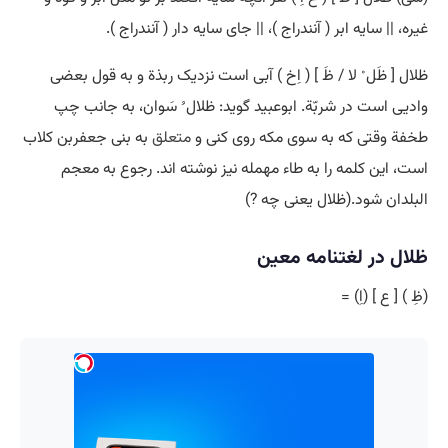
غیره، || سایه ابر ( آنندراج )، || جای سایه دار ( آنندراج ).
ظلال [ ظَل ْ لا / ظَ ] ( اِخ ) آبی است نزدیک ربذة و به قول بعضی
وادیی است در شربّة. ابوعبید گوید: ظلال ُ سَوان، به جانب چپ
طخفة وقتی که به سوی مکه روی کنی و
متعلق
به بنی جعفربن کلاب
است، این کلمه را به طاء مهمله نیز نوشته اند. رجوع به معجم
البلدان شود.(ظلال یعنی چه ?)
ظلال در لغتنامه معین
(ظِ ) [ ع ] (اِ) =