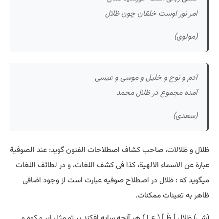
امر نور اوست خلقان چون ظلال
(مولوی)
آدم و نوح و خلیل و موسی و عیسی
آمده مجموع در ظلال محمد
(سعدی)
ظلال و ظلالات، صاحب کشاف اصطلاحات الفنون گوید: عند الصوفیة
عبارة عن الاسماء الالهیة، کذا فی کشف اللغات، و در لطائف اللغات
میگوید که : ظلال در
اصطلاح
صوفیه عبارت است از وجود اضافی
ظاهر به تعینات ممکنات.
(شی) ظلال [ ظَ ] ( ع اِ ) هر آنچه سایه افکند بر تو مثل ابر و کوه و