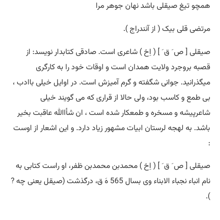
همچو تیغ صیقلی باشد نهان جوهر مرا
مرتضی قلی بیک ( از آنندراج ).
صیقلی [ ص َ ق َ ] ( اِخ ) شاعری است. صادقی کتابدار نویسد: از
قصبه بروجرد ولایت همدان است و اوقات خود را به کارگری
میگذرانید. جوانی شگفته و گرم آمیزش است. در اوایل خیلی باادب ،
بی طمع و کاسب بود، ولی حالا از قراری که می گویند خیلی
شاعرپیشه و مسخره و طمعکار شده است ، ان شأاﷲ عاقبت بخیر
باشد. به لهجه لرستان ابیات مشهور زیاد دارد. و این اشعار از اوست
:
صیقلی [ ص َ ق َ ] ( اِخ ) محمدبن محمدبن ظفر، او راست کتابی به
نام انباء نجباء الابناء وی بسال 565 هَ ق، درگذشت (صیقل یعنی چه ?
).