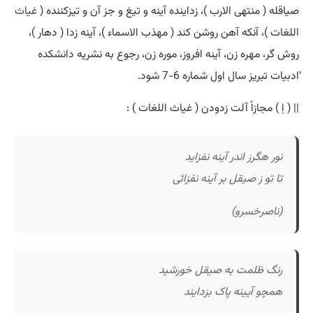
صیاقله ( منتهی الارب )، زداینده آینه و تیغ و جز آن و تیزکننده (
غیاث
اللغات )، آنکه آهن روشن کند ( مهذب الاسماء )، آینه زدا ( دهار )،
روش گر، مهره زن، آینه افروز، موره زن، رجوع به نشریه دانشکده
ٔادبیات تبریز سال اول شماره 6-7 شود.
|| ( اِ ) مجازاً آلت زدودن ( غیاث اللغات ) :
نور هگرز اندر آینه نفزاید
تا تو ز صیقل بر آینه نفزائی
(ناصرخسرو)
رنگ ظلمت به صیقل خورشید
همچو آیینه پاک بزدایند