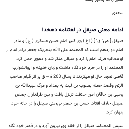
سعدی
ادامه معنی صیقل در لغتنامه دهخدا
صیقل [ ص َ ق َ ] ( اِخ ) وی کنیز
امام حسن عسکری ( ع )
و مادر
امام دوازدهم است که المعتمد علی اﷲ بتحریک جعفر برادر امام از
او مطالبه فرزند امام را کرد و صیقل منکر شد و دعوی حمل کرد.
المعتمد او را در حرم خود نگاه داشت و زنان خلیفه و ابوالشوارب
قاضی تعهد حال او میکردند تا بسال 263 هَ – ق بر اثر قیام صاحب
الزنج وقصد حمله یعقوب بن لیث به بغداد و مرگ عبیداﷲ بن
یحیی بن خاقان امور خلافت تزلزل یافت و بین طرفداران جعفرو
صیقل خلاف افتاد. حسن بن جعفر نوبختی صیقل را در خانه خود
پنهان کرد.
سپس المعتضد صیقل را از خانه وی بیرون آورد و در قصر خود نگاه