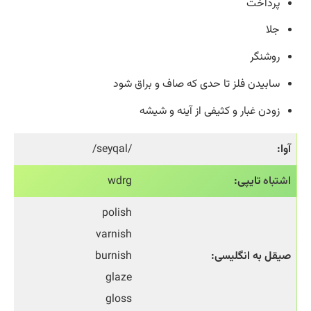
پرداخت
جلا
روشنگر
سابیدن فلز تا حدی که صاف و
براق
شود
زودن غبار و کثیفی از آینه و شیشه
آوا:
/seyqal/
اشتباه
تایپی:
wdrg
polish
varnish
صیقل به انگلیسی:
burnish
glaze
gloss