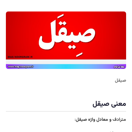
صیقل
معنی صیقل
مترادف
و معادل واژه صیقل
: