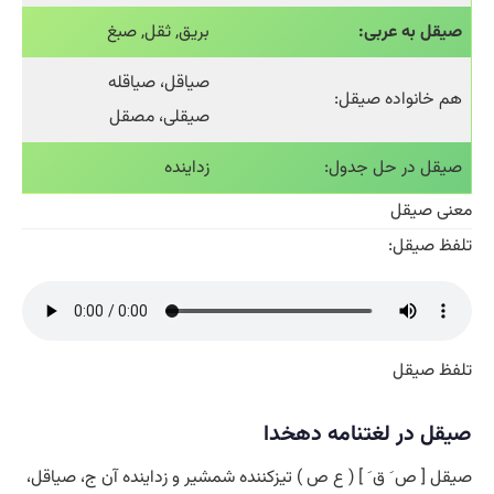
صیقل به عربی:
بریق, ثقل, صبغ
صیاقل، صیاقله
هم خانواده صیقل:
صیقلی، مصقل
صیقل در حل جدول:
زداینده
معنی صیقل
تلفظ صیقل:
تلفظ صیقل
صیقل در لغتنامه دهخدا
صیقل [ ص َ ق َ ] ( ع ص ) تیزکننده شمشیر و زداینده آن ج، صیاقل،