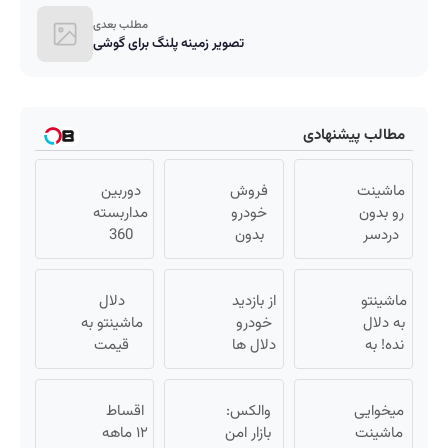
مطلب بعدی
تصویر زمینه پلنگ برای گوشی
مطالب پیشنهادی
ماشینت
فروش
دوربین
رو بدون
خودرو
مداربسته
دردسر
بدون
360
بفروش |
کمیسیون
درجه |
بدون
😍
نصب
ماشینتو
کمسیون
از بازدید
آسان و
دلال
😍
به دلال
خودرو
راحت
ماشینتو به
نده! به
دلال ها
قیمت
مصرف
خسته
نمیخره! بیا
کننده
شدی؟
اینجا به
بفروش!
میخوایی
اطلاعات
والکس:
اقساط
قیمت
بدون
ماشینت
ماشینت
بازار امن
۱۲ ماهه
بفروش*فقط