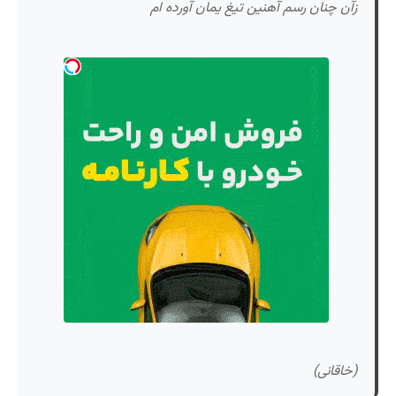
زآن چنان رسم آهنین تیغ یمان آورده ام
(خاقانی)