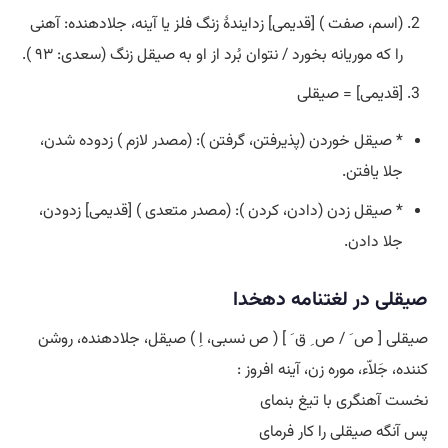
(اسم، صفت ) [قدیمی] زدایندۀ زنگ فلز یا آینه، جلادهنده: آهنی
را که موریانه بخورد / نتوان بُرد از او به صیقل زنگ (سعدی: ۹۳ ).
[قدیمی] = صیقلی
* صیقل خوردن (پذیرفتن، گرفتن ): (مصدر لازم ) زدوده شدن،
جلا یافتن.
* صیقل زدن (دادن، کردن ): (مصدر متعدی ) [قدیمی] زدودن،
جلا دادن.
صیقلی در لغتنامه دهخدا
صیقلی [ ص َ / ص ِ ق َ ] ( ص نسبی، اِ ) صیقل، جلادهنده، روشن
کننده، جَلاّء، موره زن، آینه افروز :
نخست آهنگری با تیغ بنمای
پس آنگه صیقلی را کار فرمای