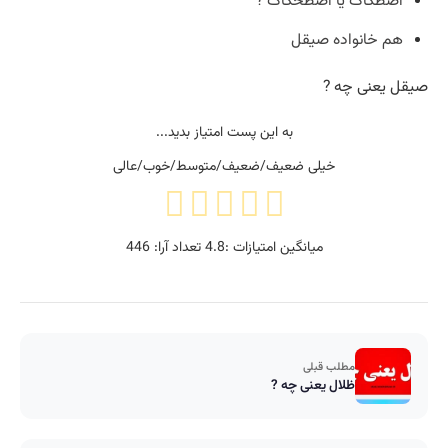
اصطکاک یا اصطحکاک ?
هم خانواده صیقل
صیقل یعنی چه ?
به این پست امتیاز بدید...
خیلی ضعیف/ضعیف/متوسط/خوب/عالی
میانگین امتیازات :
4.8
تعداد آرا:
446
مطلب قبلی
ظلال یعنی چه ?