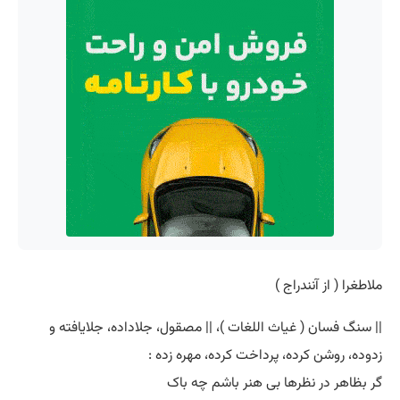
ملاطغرا ( از آنندراج )
|| سنگ فسان ( غیاث اللغات )، || مصقول، جلاداده، جلایافته و
زدوده، روشن کرده، پرداخت کرده، مهره زده :
گر بظاهر در نظرها بی هنر باشم چه باک