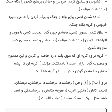
– || گشودن و ستیخ کردن خروس و جز آن پرهای گردن را بگاه جنگ
( یادداشت مؤلف ).
– || آماده شدن آدمی برای نزاع و جنگ و پیکار کردن با حالتی شبیه
خروس و گربه بگاه جنگ.
– براق شدن بسوی کسی: بخشم چون گربه بجانب کسی با موهای
افراشته یازیدن ( یادداشت مؤلف )، با خشم و غضب بسوی کسی
متوجه شدن.
– گربه براق: گربه ای که موی بلند دارد خاصه بر گردن و این ممدوح
و مطلوب گربه بازان است ( یادداشت مؤلف )، گربه ای که پشم
بدنش خاصه در گردن بیش از سایر گربه ها است.
براق [ ب َرْ را ] ( ع ص ) رخشنده، درخشنده، درخشان، درفشان،
تابنده، تابان ( منتهی الارب )، هرچه بتابش و درخشندگی و لمعان
باشد مثل ابرک و سنگ سرمه (
غیاث
اللغات ) :