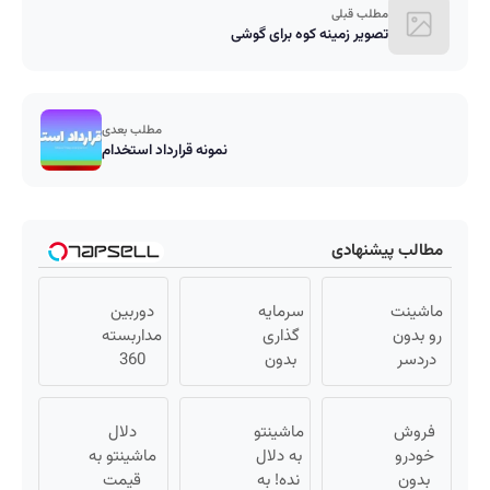
مطلب قبلی
تصویر زمینه کوه برای گوشی
مطلب بعدی
نمونه قرارداد استخدام
مطالب پیشنهادی
ماشینت
سرمایه
دوربین
رو بدون
گذاری
مداربسته
دردسر
بدون
360
بفروش |
ریسک
درجه |
بدون
با سود
نصب
فروش
کمسیون
38
ماشینتو
آسان و
دلال
😍
خودرو
درصد
به دلال
راحت
ماشینتو به
بدون
سالانه
نده! به
قیمت