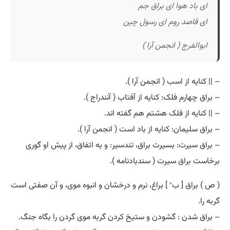
ای باد هوا ای براق جم
ای قاصد روم ای رسول چین
ابوالفرج ( انجمن آرا )
– || کنایه از اسب ( انجمن آرا ).
– براق چهارم فلک: کنایه از آفتاب ( آنندراج ).
– || کنایه از فلک هشتم هم گفته اند.
– براق سلیمان: کنایه از باد است ( انجمن آرا ).
– براق سیرت: بسیرت براق، تندسیر: و به اتفاق، از پیش او گوری
برخاست براق سیرت ( سندبادنامه ).
( ص ) براق [ ب ُ ] براغ، نرم و درخشان و انبوه موی، و آن صفتی است
گربه را.
– براق شدن : گشودن و ستیخ کردن گربه موی گردن را بگاه جنگ.