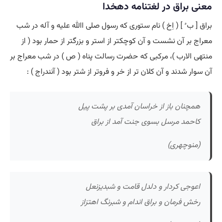
معنی براق در لغتنامه دهخدا
براق [ ب ُ ] ( اِخ ) نام ستوری که رسول صلی اﷲ علیه و آله در شب
معراج بر آن نشست و آن کوچکتر از استر و بزرگتر از حمار بود ( از
منتهی الارب )، مرکبی که حضرت رسالت پناه ( ص ) در شب معراج بر
آن سوار شدند و آن کلان تر از خر و فروتر از شتر بود ( آنندراج ) :
همچنان باز از خراسان آمدی بر پشت پیل
کاحمد مرسل بسوی جنت آمد از براق
(منوچهری)
اعوجی کردار و دلدل قامت و شبدیزنعل
رخش فرمان و براق اندام و شبرنگ اهتزاز