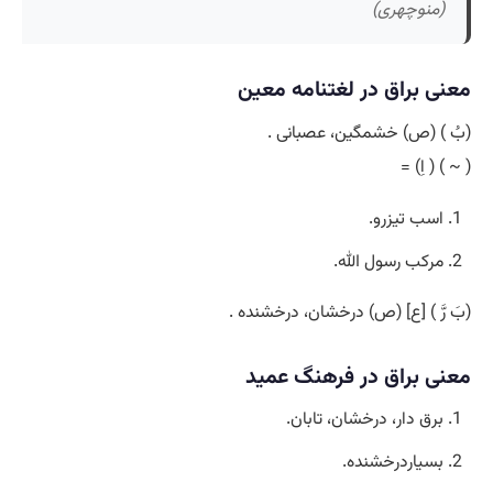
(منوچهری)
معنی براق در لغتنامه معین
(بُ ) (ص) خشمگین، عصبانی .
( ~ ) ( اِ) =
اسب تیزرو.
مرکب رسول الله.
(بَ رَّ ) [ع] (ص) درخشان، درخشنده .
معنی براق در فرهنگ عمید
برق دار، درخشان، تابان.
بسیاردرخشنده.