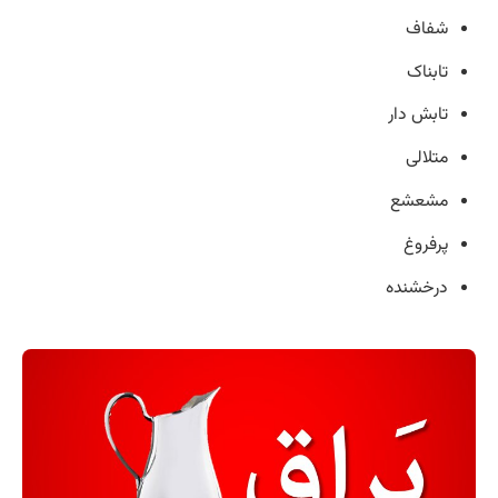
شفاف
تابناک
تابش دار
متلالی
مشعشع
پرفروغ
درخشنده