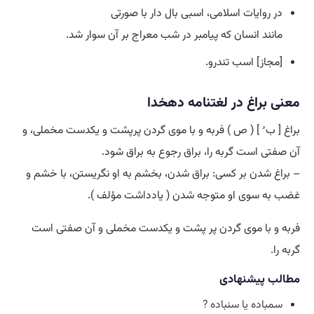
در روایات اسلامی، اسبی بال دار با صورتی
مانند انسان که پیامبر در شب معراج بر آن سوار شد.
[مجاز] اسب تندرو.
معنی براغ در لغتنامه دهخدا
براغ [ ب ُ ] ( ص ) فربه و با موی گردن پرپشت و یکدست مخملی، و
آن صفتی است گربه را، براق رجوع به براق شود.
– براغ شدن بر کسی: براق شدن، بخشم به او نگریستن، با خشم و
غضب به سوی او متوجه شدن ( یادداشت مؤلف ).
فربه و با موی گردن پر پشت و یکدست مخملی و آن صفتی است
گربه را.
مطالب پیشنهادی
سمباده یا سنباده ?