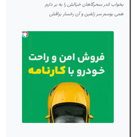
بخواب اندر سحرگاهان خیالش را به بر دارم
همی بوسم سر زلفین و آن رخسار براقش