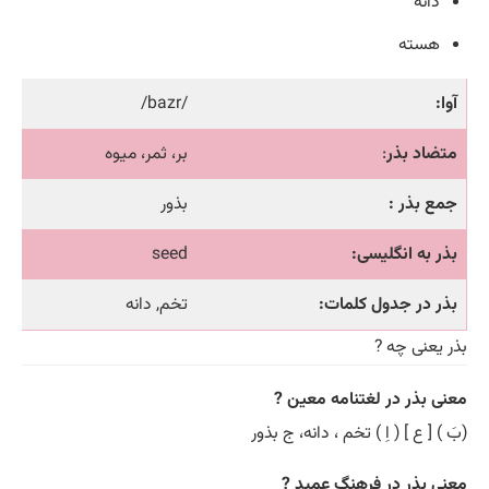
دانه
هسته
آوا:
/bazr/
متضاد بذر
:
بر، ثمر، میوه
جمع بذر :
بذور
بذر به انگلیسی:
seed
بذر در جدول کلمات:
تخم, دانه
بذر یعنی چه ?
معنی بذر در لغتنامه معین ?
(بَ ) [ ع ] ( اِ ) تخم ، دانه، ج بذور
معنی بذر در فرهنگ عمید ?