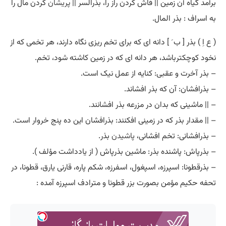
برآمد گیاه آن زمین || فاش کردن راز را، بذرالسر ||
پریشان
کردن مال را
به اسراف : بذر المال.
( ع اِ ) بذر [ ب َ ] دانه ای که برای تخم ریزی نگاه دارند، هر تخمی که از
نخود کوچکترباشد، هر دانه ای که در زمین کاشته شود، تخم.
– بذر آخرت و عقبی: کنایه از عمل نیک است.
– بذرافشان: آن که بذر افشاند.
– || ماشینی که بدان در مزرعه بذر افشانند.
– || مقدار بذر که در زمینی افکنند: بذرافشان این ده پنج خروار است.
– بذرافشانی: تخم افشانی،
پاشیدن
بذر.
– بذرپاش: پاشنده بذر: ماشین بذرپاش ( از یادداشت مؤلف ).
– بذرقطونا: اسپرزه، اسپغول، اسفرزه، شکم پاره، قارنی یارق، قطونا، در
تحفه حکیم مؤمن بصورت بزر قطونا و مترادف اسپرزه آمده :