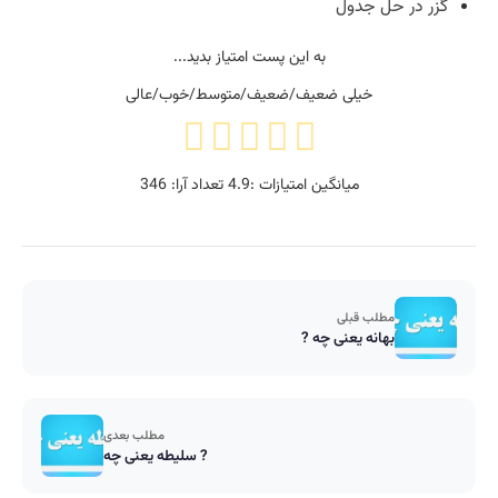
گزر در حل جدول
به این پست امتیاز بدید...
خیلی ضعیف/ضعیف/متوسط/خوب/عالی
میانگین امتیازات :
4.9
تعداد آرا:
346
مطلب قبلی
بهانه یعنی چه ?
مطلب بعدی
سلیطه یعنی چه ?