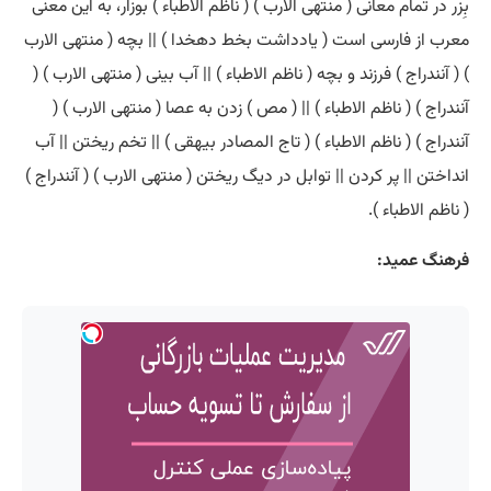
بِزر در تمام معانی ( منتهی الارب ) ( ناظم الاطباء ) بوزار، به این معنی
معرب از فارسی است ( یادداشت بخط دهخدا ) || بچه ( منتهی الارب
) ( آنندراج ) فرزند و بچه ( ناظم الاطباء ) || آب بینی ( منتهی الارب ) (
آنندراج ) ( ناظم الاطباء ) || ( مص ) زدن به عصا ( منتهی الارب ) (
آنندراج ) ( ناظم الاطباء ) ( تاج المصادر بیهقی ) || تخم ریختن || آب
انداختن || پر کردن || توابل در دیگ ریختن ( منتهی الارب ) ( آنندراج )
( ناظم الاطباء ).
فرهنگ عمید: