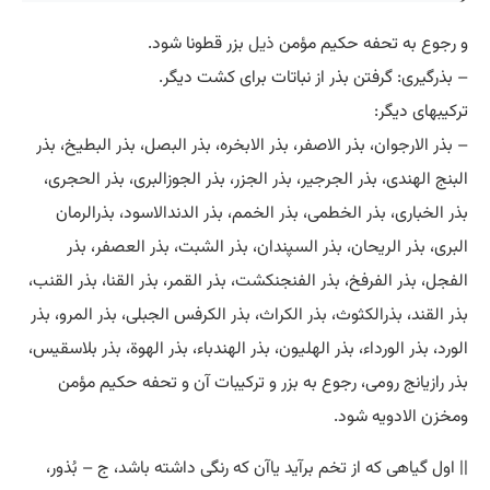
و رجوع به تحفه حکیم مؤمن
ذیل
بزر قطونا شود.
– بذرگیری: گرفتن بذر از نباتات برای کشت دیگر.
ترکیبهای دیگر:
– بذر الارجوان، بذر الاصفر، بذر الابخره، بذر البصل، بذر البطیخ، بذر
البنج الهندی، بذر الجرجیر، بذر الجزر، بذر الجوزالبری، بذر الحجری،
بذر الخباری، بذر الخطمی، بذر الخمم، بذر الدندالاسود، بذرالرمان
البری، بذر الریحان، بذر السپندان، بذر الشبت، بذر العصفر، بذر
الفجل، بذر الفرفخ، بذر الفنجنکشت، بذر القمر، بذر القنا، بذر القنب،
بذر القند، بذرالکثوث، بذر الکراث، بذر الکرفس الجبلی، بذر المرو، بذر
الورد، بذر الورداء، بذر الهلیون، بذر الهندباء، بذر الهوة، بذر بلاسقیس،
بذر رازیانج رومی، رجوع به بزر و ترکیبات آن و تحفه حکیم مؤمن
ومخزن الادویه شود.
|| اول گیاهی که از تخم برآید یاآن که رنگی داشته باشد، ج – بُذور،