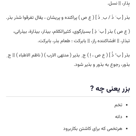
بِذار، || نسل.
بذر [ ب َ ذَ / ب ِ ذَ ] ( ع ص ) پراکنده و پریشان ، یقال تفرقوا شذر بذر.
( ع ص ) بذر [ ب َ ذِ ] بسیارگوی، کثیرالکلام، بیذار، بیذارة، بیذرانی،
تبذار، || افشاکننده راز، || بابرکت : طعام بذر، بابرکت.
بذر [ ب ُ ذُ ] ( ع ص ، اِ ) ج ِ بذیر ( منتهی الارب ) ( ناظم الاطباء ) || ج ِ
بذور، رجوع به بذور و بذیر شود.
بزر یعنی چه ?
تخم
دانه
هرتخمی که برای کاشتن بکاربرود