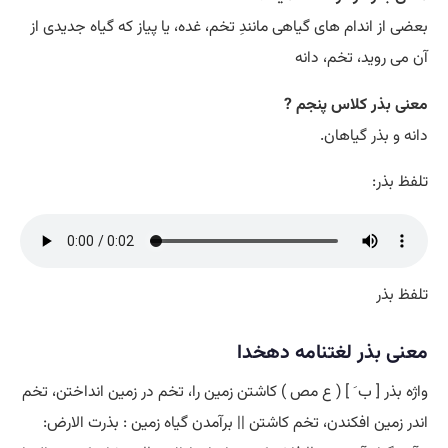
بعضی از اندام های گیاهی مانندِ تخم، غده، یا پیاز که گیاه جدیدی از
آن می روید، تخم، دانه
معنی بذر کلاس پنجم ?
دانه و بذر گیاهان.
تلفظ بذر:
تلفظ بذر
معنی بذر لغتنامه دهخدا
واژه بذر [ ب َ ] ( ع مص ) کاشتن زمین را، تخم در زمین انداختن، تخم
اندر زمین افکندن، تخم کاشتن || برآمدن گیاه زمین : بذرت الارض: