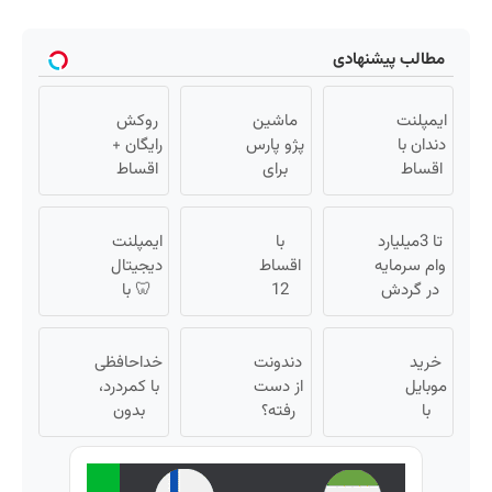
مطالب پیشنهادی
ایمپلنت
ماشین
روکش
دندان با
پژو پارس
رایگان +
اقساط
برای
اقساط
12
فروش
۱۲ ماهه
ماهه
داری؟
ایمپلنت
✅ بدون
تا 3میلیارد
با
اینجا
ایمپلنت
سود
وام سرمایه
اقساط
سریع
دیجیتال
بدون
در گردش
12
بفروشش
🦷 با
ضامن
فروشندگان
ماهه
اقساط
=>
دندونتو
تا 12
خرید
فروشگاهت
ایمپلنت
دندونت
ماه
خداحافظی
موبایل
رو ثبت کن
کن 🧩
از دست
بدون
با کمردرد،
با
بدون
رفته؟
سود و
بدون
اسنپ
سود
وقت
ضامن
قرص و
پی |
ایمپلنت
✅
آمپول
در ۴
دیجیتاله