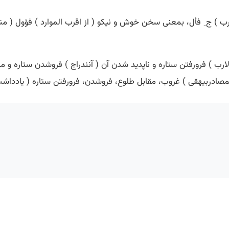
 الارب ) ج ِ فأل، بمعنی سخن خوش و نیکو ( از اقرب الموارد ) فؤول ( م
لارب ) فرورفتن ستاره و ناپدید شدن آن ( آنندراج ) فروشدن ستاره و م
لمصادربیهقی ) غروب، مقابل طلوع، فروشدن، فرورفتن ستاره ( یادداشت مؤ