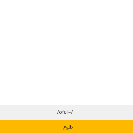
/~oful/
طلوع