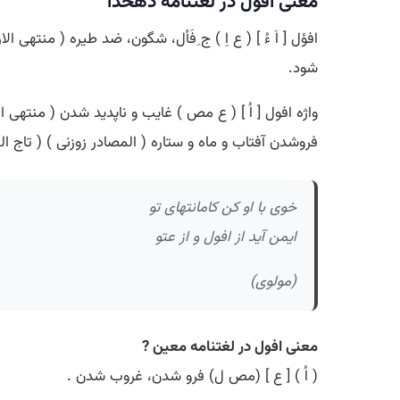
معنی افول در لغتنامه دهخدا
افؤل [ اَ ءُ ] ( ع اِ ) ج ِفَأل، شگون، ضد طیره ( منتهی
شود.
واژه افول [ اُ ] ( ع مص ) غایب و ناپدید شدن ( منتهی ا
فروشدن آفتاب و ماه و ستاره ( المصادر زوزنی ) ( تاج ا
خوی با او کن کامانتهای تو
ایمن آید از افول و از عتو
(مولوی)
معنی افول در لغتنامه معین ?
( اُ ) [ ع ] (مص ل) فرو شدن، غروب شدن .