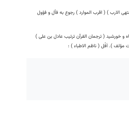
نتهی الارب ) ( اقرب الموارد ) رجوع به فأل و فؤول
اه و خورشید ( ترجمان القرآن ترتیب عادل بن علی )
لف ). اَفْل ( ناظم الاطباء ) :