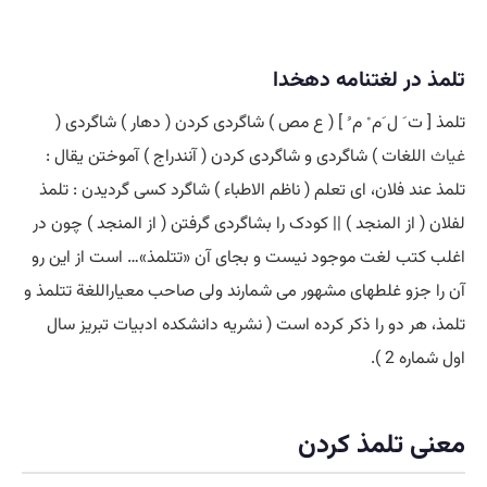
تلمذ در لغتنامه دهخدا
تلمذ [ ت َ ل َم ْ م ُ ] ( ع مص ) شاگردی کردن ( دهار ) شاگردی (
غیاث
اللغات ) شاگردی و شاگردی کردن ( آنندراج ) آموختن یقال :
تلمذ عند فلان، ای تعلم ( ناظم الاطباء ) شاگرد کسی گردیدن : تلمذ
لفلان ( از المنجد ) || کودک را بشاگردی گرفتن ( از المنجد ) چون در
اغلب کتب لغت موجود نیست و بجای آن «تتلمذ»… است از این رو
آن را جزو غلطهای مشهور می شمارند ولی صاحب معیاراللغة تتلمذ و
تلمذ، هر دو را ذکر کرده است ( نشریه دانشکده ادبیات تبریز سال
اول شماره 2 ).
معنی تلمذ کردن