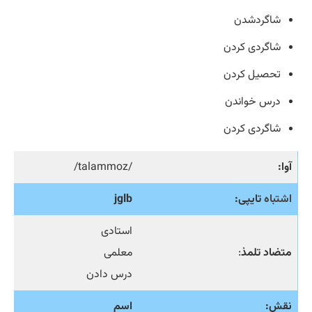
شاگردشدن
شاگردی کردن
تحصیل کردن
درس خواندن
شاگردی کردن
آوا:
/talammoz/
اشتباه
تایپی:
jglb
استادی
متضاد تلمذ
:
معلمی
درس دادن
نقش:
اسم