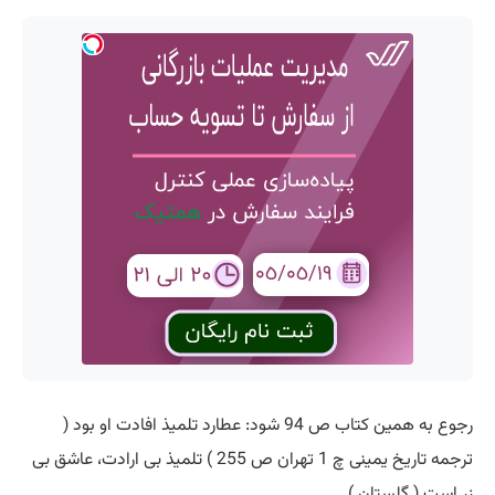
رجوع به همین کتاب ص 94 شود: عطارد تلمیذ افادت او بود (
ترجمه تاریخ یمینی چ 1 تهران ص 255 ) تلمیذ بی ارادت، عاشق بی
زر است ( گلستان ).