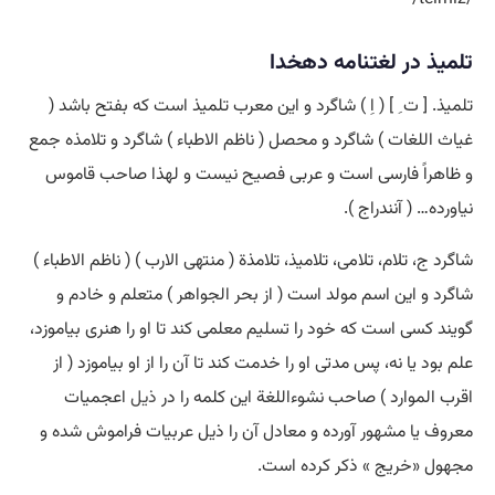
تلمیذ در لغتنامه دهخدا
تلمیذ. [ ت ِ ] ( اِ ) شاگرد و این معرب تلمیذ است که بفتح باشد (
غیاث اللغات ) شاگرد و محصل ( ناظم الاطباء ) شاگرد و تلامذه جمع
و ظاهراً فارسی است و عربی فصیح نیست و لهذا صاحب قاموس
نیاورده… ( آنندراج ).
شاگرد ج، تلام، تلامی، تلامیذ، تلامذة ( منتهی الارب ) ( ناظم الاطباء )
شاگرد و این اسم مولد است ( از بحر الجواهر ) متعلم و خادم و
گویند کسی است که خود را تسلیم معلمی کند تا او را هنری بیاموزد،
علم بود یا نه، پس مدتی او را خدمت کند تا آن را از او بیاموزد ( از
اقرب الموارد ) صاحب نشوءاللغة این کلمه را در
ذیل
اعجمیات
معروف یا مشهور آورده و معادل آن را ذیل عربیات فراموش شده و
مجهول «خریج » ذکر کرده است.