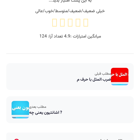
به این پست امتیاز بدید...
خیلی ضعیف/ضعیف/متوسط/خوب/عالی
میانگین امتیازات :
4.9
تعداد آرا:
124
مطلب قبلی
ضرب المثل با حرف م
مطلب بعدی
اشانتیون یعنی چه ?