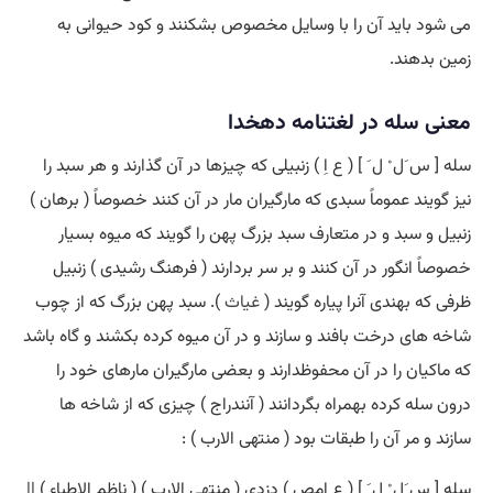
می شود باید آن را با وسایل مخصوص بشکنند و کود حیوانی به
زمین بدهند.
معنی سله در لغتنامه دهخدا
سله [ س َل ْ ل َ ] ( ع اِ ) زنبیلی که چیزها در آن گذارند و هر سبد را
نیز گویند عموماً سبدی که مارگیران مار در آن کنند خصوصاً ( برهان )
زنبیل و سبد و در متعارف سبد بزرگ پهن را گویند که میوه بسیار
خصوصاً انگور در آن کنند و بر سر بردارند ( فرهنگ رشیدی ) زنبیل
ظرفی که بهندی آنرا پیاره گویند (
غیاث
). سبد پهن بزرگ که از چوب
شاخه های درخت بافند و سازند و در آن میوه کرده بکشند و گاه باشد
که ماکیان را در آن محفوظدارند و بعضی مارگیران مارهای خود را
درون سله کرده بهمراه بگردانند ( آنندراج ) چیزی که از شاخه ها
سازند و مر آن را طبقات بود ( منتهی الارب ) :
سله [ س َل ْ ل َ ] ( ع اِمص ) دزدی ( منتهی الارب ) ( ناظم الاطباء ) ||