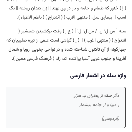
( اِ ) خنور که طعام و
جامه
و بار در وی نهند || زن دندان ریخته || تگ
اسپ || بیماری سل، ( منتهی الارب ) ( آنندراج ) ( ناظم الاطباء ).
سله [ س ِل ْ ل َ / س َل ْ ل َ ] ( ع اِ ) وقت برکشیدن شمشیر (
آنندراج ) ( منتهی الارب ) || ( اِ ) گیاهی است علفی از تیره صلیبیان که
چهارگونه از آن تاکنون شناخته شده و در نواحی جنوبی اروپا و شمال
آفریقا و جنوب غربی آسیا پراکنده اند، زله ( فرهنگ فارسی معین ).
واژه سله در اشعار فارسی
دگر
سله
از زعفران بد هزار
ز دیبا و از جامه بیشمار
(فردوسی)