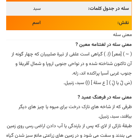
سله در جدول کلمات:
سبد
نقش:
اسم
معنی سله
معنی سله در لغتنامه معین ?
( ~ ) [معر] (اِ. ) گیاهی است علفی از تیرة صلیبیان که چهار گونه از
آن تاکنون شناخته شده و در نواحی جنوبی اروپا و شمال آفریقا و
جنوب غربی آسیا پراکنده اند، زله.
(سَ لَّ یا لُِ ) [ ع سلة ] (اِ) سبد، زنبیل.
معنی سله در فرهنگ عمید ?
ظرفی که از شاخه های نازک درخت برای میوه یا چیز های دیگر
ببافند، سبد، زنبیل.
طبقۀ نازکی از لای که پس از بارندگی یا آب دادن ا
راضی
رسی روی زمین
می بندند و سفت می شود و در زمین های زراعتی مانع سبز شدن گیاه