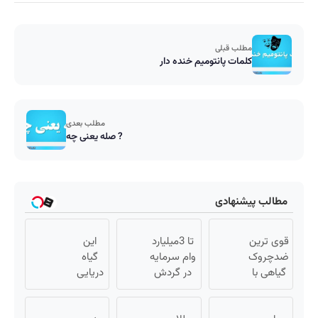
مطلب قبلی
کلمات پانتومیم خنده دار
مطلب بعدی
صله یعنی چه ?
مطالب پیشنهادی
قوی ترین
تا 3میلیارد
این
ضدچروک
وام سرمایه
گیاه
گیاهی با
در گردش
دریایی
تخفیف
فروشندگان
پوستت
ویژه فقط
=>
رو