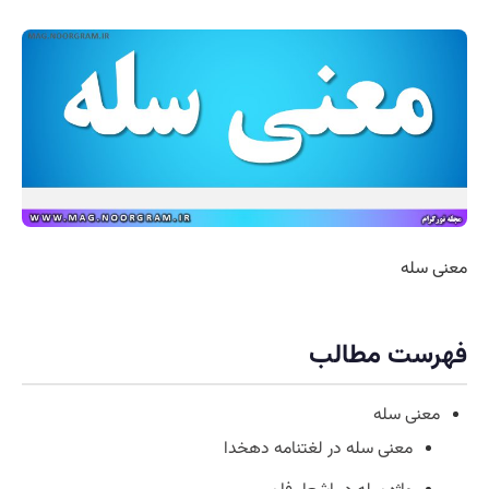
معنی سله
فهرست مطالب
معنی سله
معنی سله در لغتنامه دهخدا