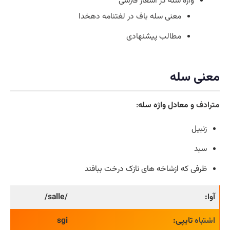
واژه سله در اشعار فارسی
معنی سله باف در لغتنامه دهخدا
مطالب پیشنهادی
معنی سله
مترادف
و معادل واژه سله
:
زنبیل
سبد
ظرفی که ازشاخه های نازک درخت ببافند
آوا:
/salle/
اشتباه
تایپی:
sgi