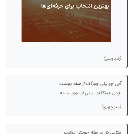
(فردوسی)
آبی چو یکی چوزگک از
سله
بجسته
چون چوزگکان بر تن او موی برسته
(منوچهری)
متاعی که در
سله
خویش داشت