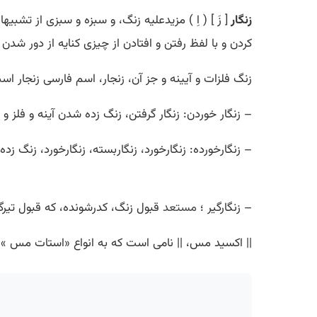
زنگار
[ زَ ] ( اِ ) مزیدعلیه زنگ، و سبزه و سبزی از تشب
کردن و با لفظ رفتن و افتادن از چیزی کنایه از دور شدن
زنگ فلزات و آیینه و جز آن، زنجار، اسم فارسی زنجار است
– زنگار خوردن: زنگار گرفتن، زنگ زده شدن آینه و فلز و ج
– زنگارخورده: زنگارخورد، زنگاربسته، زنگارخورد، زنگ زده
– زنگارگیر ؛
مستعد
قبول زنگ، کدرشونده، که قبول تیرگی
|| اکسید مس، || نامی است که به انواع «استات مس »، 