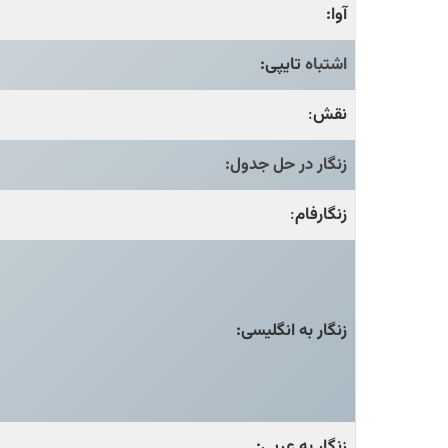
آوا:
اشتباه
تایپی:
نقش
:
زنگار در حل جدول:
زنگارفام
:
زنگار به انگلیسی:
زنگار به عربی: