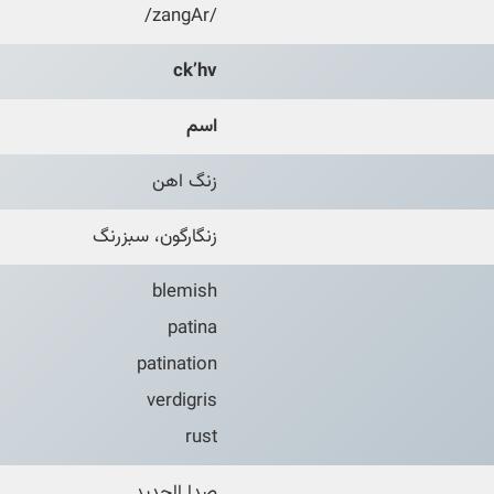
/zangAr/
ck’hv
اسم
زنگ اهن
زنگارگون، سبزرنگ
blemish
patina
patination
verdigris
rust
صدا الحدید