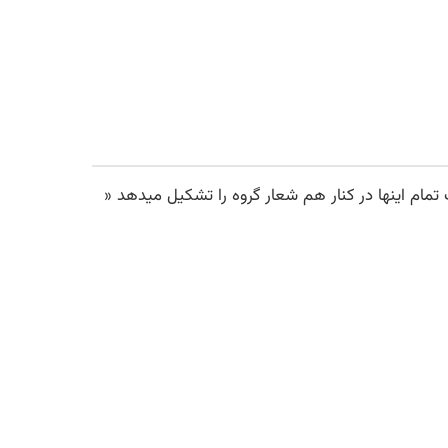
 می‌باشد و mixx نیز به معنی ترکیب است تمام اینها در کنار هم شعار گروه را تشکیل میدهد «