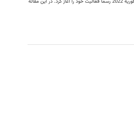
گروه ان میکس nmixx گروهی متشکل از هفت نفر می‌باشد، این گروه با سرمایه گذاری شرکت JYP ENTERTAINMENT در فوریه 2022 رسما فعالیت خود را آغاز کرد. در این مقاله