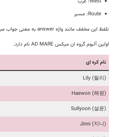
West: غرب
Route: مسیر
تلفظ ابن مخفف مانند واژه answer به معنی جواب میباشد، با این فلسفه که گروه مسیر خود را با جوابی که از مخاطب دریافت میکند پیدا میکند.
اولین آلبوم گروه ان میکس AD MARE نام دارد.
نام کره ای
Lily (릴리)
Haewon (해원)
Sullyoon (설윤)
Jinni (지니)