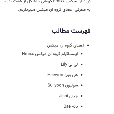
به معرفی اعضای گروه ان میکس میپردازیم.
فهرست مطالب
اعضای گروه ان میکس
اینستاگرام گروه ان میکس Nmixx
لی لی Lily
هی وون Haewon
سولیون Sullyoon
جینی Jinni
بائه Bae