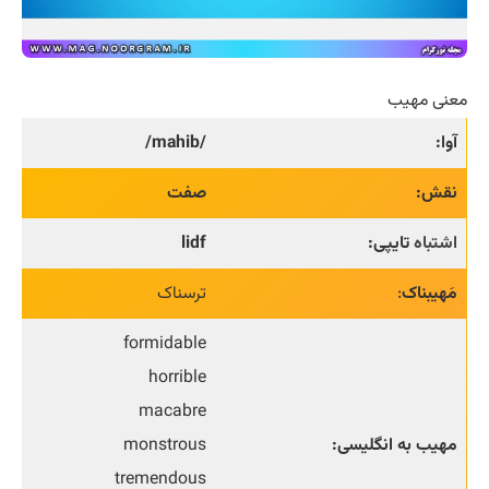
معنی مهیب
آوا:
/mahib/
نقش:
صفت
اشتباه
تایپی:
lidf
مَهیبناک
:
ترسناک
formidable
horrible
macabre
مهیب به انگلیسی:
monstrous
tremendous