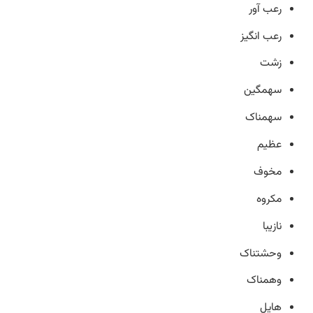
رعب آور
رعب انگیز
زشت
سهمگین
سهمناک
عظیم
مخوف
مکروه
نازیبا
وحشتناک
وهمناک
هایل