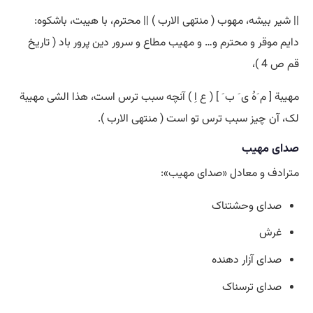
|| شیر بیشه، مهوب ( منتهی الارب ) || محترم، با هیبت، باشکوه:
دایم موقر و محترم و… و مهیب مطاع و سرور دین پرور باد ( تاریخ
قم ص 4 )،
مهیبة [ م َهَْ ی َ ب َ ] ( ع اِ ) آنچه سبب ترس است، هذا الشی مهیبة
لک، آن چیز سبب ترس تو است ( منتهی الارب ).
صدای مهیب
مترادف و معادل «صدای مهیب»:
صدای وحشتناک
غرش
صدای آزار دهنده
صدای ترسناک