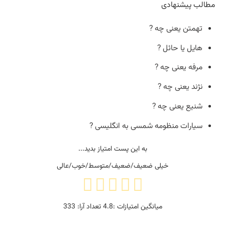
مطالب پیشنهادی
تهمتن یعنی چه ?
هایل یا حائل ?
مرفه یعنی چه ?
نژند یعنی چه ?
شنیع یعنی چه ?
سیارات منظومه شمسی به انگلیسی ?
به این پست امتیاز بدید...
خیلی ضعیف/ضعیف/متوسط/خوب/عالی
میانگین امتیازات :
4.8
تعداد آرا:
333