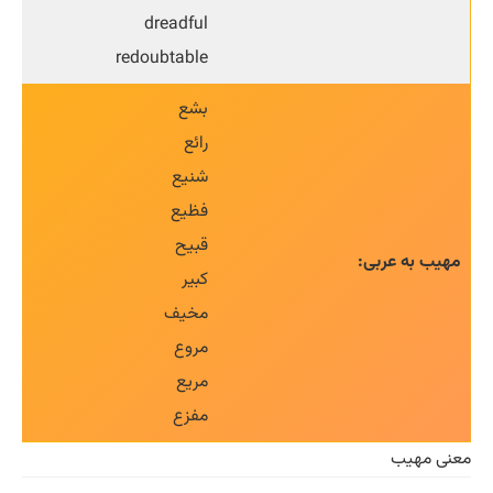
dreadful
redoubtable
بشع
رائع
شنیع
فظیع
قبیح
مهیب به عربی:
کبیر
مخیف
مروع
مریع
مفزع
معنی مهیب