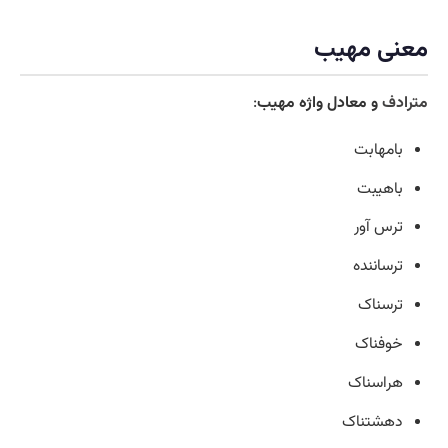
معنی مهیب
مترادف
و معادل واژه مهیب
:
بامهابت
باهیبت
ترس آور
ترساننده
ترسناک
خوفناک
هراسناک
دهشتناک