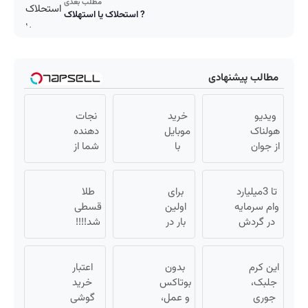
مطلب بعدی
استحلاک یا استهلاک ?
مطالب پیشنهادی
ویدیو
خرید
نجات
هولناک
موبایل
دهنده
از جوان
با
شما از
کارتن
اسنپ
پیری!
خوابی
پی |
کرم
که
تا 3میلیارد
در ۴
برای
طلا
جوانساز
میلیاردر
وام سرمایه
قسط
اولین
جلبک50%تخفیف
قسطی
شد.
در گردش
بدون
بار در
شد!!!!
آموزش
فروشندگان
ایران
سود و
💰🔥
رایگان
=>
🇮🇷
کارمزد!
این کرم
فروشگاهت
این
بدون
اعتبار
جلبک،
رو ثبت کن
دکتر
بوتاکس
خرید
جوری
کرم
و عمل،
گوشی