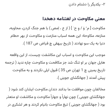
۲- یکدیگر را دشنام دادن
معنی مکاوحت در لغتنامه دهخدا
مکاوحت [ م ُ وَ / وِ ح َ ] ( از ع ، اِمص ) با هم جنگ کردن، محاوبه،
منازعه، مکاوحة: این همه اسباب منازعت و مکاوحت از بهر حطام
دنیا به یک سو نهادند ( تاریخ بیهقی چ فیاض ص 187 ).
موجب این مکاوحت و اسباب این مکاشفت چیست، از این واقعه
هایل جهان بر او تنگ شد جز مکافحت و مکاوحت چاره ندید ( ترجمه
تاریخ یمینی چ 1 تهران ص 35 ) قبول ایلی نکردند و به مکاوحت
پیش آمدند ( جهانگشای جوینی ).
مخالفان چون موافقت ما بدانند دندان مکاوحت ایشان کند شود (
جهانگشای جوینی ) چون نهاراً و جهاراً مکاوحت و مکاشفت او متعذر
بود ( جهانگشای جوینی ) تیغ مکاوحت بانیام کردند و هر لشکری در