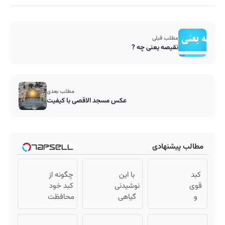
مطلب قبلی
نقیصه یعنی چه ?
مطلب بعدی
عکس مسجد الاقصی با کیفیت
مطالب پیشنهادی
کبد
با این
چگونه از
قوی
نوشیدنی
کبد خود
و
گیاهی
محافظت
سالم
کبدت
کنم؟ با
با چند
همیشه
این