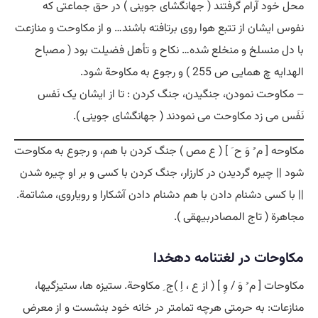
محل خود آرام گرفتند ( جهانگشای جوینی ) در حق جماعتی که
نفوس ایشان از تتبع هوا روی برتافته باشند… و از مکاوحت و منازعت
با دل منسلخ و منخلع شده… نکاح و تأهل فضیلت بود ( مصباح
الهدایه چ همایی ص 255 ) و رجوع به مکاوحة شود.
– مکاوحت نمودن، جنگیدن، جنگ کردن : تا از ایشان یک نَفس
نَفَس می زد مکاوحت می نمودند ( جهانگشای جوینی ).
مکاوحه [ م ُ وَ ح َ ] ( ع مص ) جنگ کردن با هم، و رجوع به مکاوحت
شود || چیره گردیدن در کارزار، جنگ کردن با کسی و بر او چیره شدن
|| با کسی دشنام دادن با هم دشنام دادن آشکارا و رویاروی، مشاتمة.
مجاهرة ( تاج المصادربیهقی ).
مکاوحات در لغتنامه دهخدا
مکاوحات [ م ُ وَ / وِ ] ( از ع ، اِ )ج ِ مکاوحة. ستیزه ها، ستیزگیها،
منازعات: به حرمتی هرچه تمامتر در خانه خود بنشست و از معرض