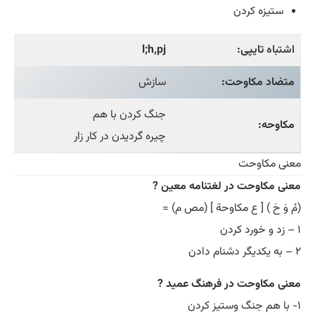
ستیزه کردن
اشتباه
تایپی:
l;h,pj
متضاد مکاوحت:
سازش
جنگ کردن با هم
مکاوحه:
چیره گردیدن در کار زار
معنی مکاوحت
معنی مکاوحت در لغتنامه معین ?
(مُ وَ حَ ) [ ع مکاوحة ] (مص م) =
۱ – زد و خورد کردن
۲ – به یکدیگر دشنام دادن
معنی مکاوحت در فرهنگ عمید ?
۱- با هم جنگ وستیز کردن