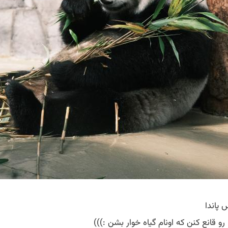
پاندا
و قانع کنن که اونام گیاه خوار بشن :)))