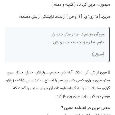
میمون… مزین گرداناد ( کلیله و دمنه ).
مزین. [ م ُ زَی ْ ی ِ ] ( ع ص ) آراینده. آرایشگر. آرایش دهنده:
من آن مزینم که مه و سال بنده وار
دارم به فر و زینت مدحت مزینش
(سوزنی)
|| موی تراش. گرا، دلاک، آینه دار، حجام، سرتراش، حالق، حلاق، موی
ستر، موی پیرای، کسی که موی سر را ا
صلاح
میکند و می تراشد، زواق،
گرای، سلمانی: او را به گرمابه فرستاد، آن جوان، مزین را گفت که
مویم دور کن. مزین موی وی باز کرد.
معنی مزین در لغتنامه معین ?