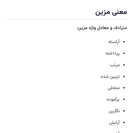
معنی مزین
مترادف
و معادل واژه مزین
:
آراسته
پرداخته
مرتب
تزیین شده
متحلی
برآموده
نگارین
آرایش