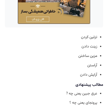
تزئین کردن
زینت دادن
مزین ساختن
آراستن
آرایش دادن
مطالب پیشنهادی
عرق جبین یعنی چه ?
پرونجای یعنی چه ؟