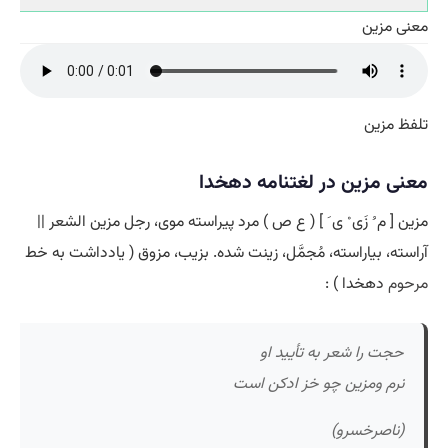
معنی مزین
تلفظ مزین
معنی مزین در لغتنامه دهخدا
مزین [ م ُ زَی ْ ی َ ] ( ع ص ) مرد پیراسته موی، رجل مزین الشعر ||
آراسته، بیاراسته، مُجمَّل، زینت شده. بزیب، مزوق ( یادداشت به خط
مرحوم
دهخدا ) :
حجت را شعر به تأیید او
نرم ومزین چو خز ادکن است
(ناصرخسرو)