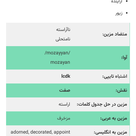
آراینده
زیور
ناآراسته
متضاد مزین
:
نامتحلی
/mozayyan/
آوا:
mozayan
اشتباه
تایپی:
lcdk
نقش:
صفت
مزین در حل جدول کلمات:
اراسته
مزین به عربی:
مزخرف
مزین به انگلیسی:
adorned, decorated, appoint