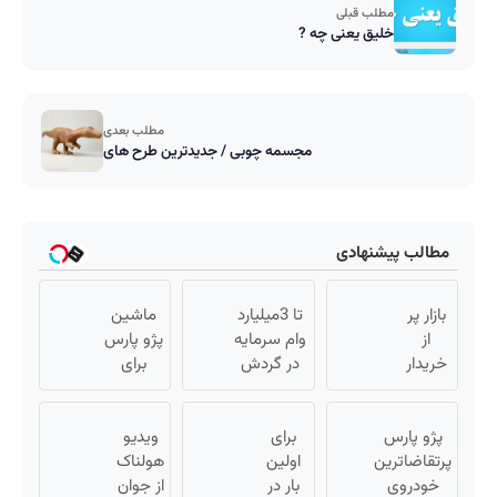
مطلب قبلی
خلیق یعنی چه ?
مطلب بعدی
مجسمه چوبی / جدیدترین طرح های
مطالب پیشنهادی
بازار پر
تا 3میلیارد
ماشین
از
وام سرمایه
پژو پارس
خریدار
در گردش
برای
جک S3
فروشندگان
فروش
/
=>
داری؟
ماشینتو
پژو پارس
برای
فروشگاهت
ویدیو
اینجا
به
پرتقاضاترین
اولین
رو ثبت کن
هولناک
سریع
راحتی
خودروی
بار در
از جوان
بفروشش