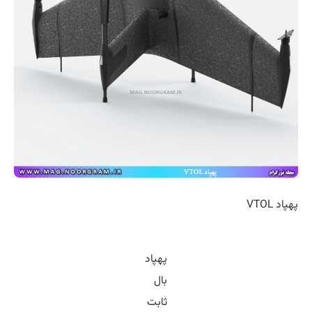
پهپاد VTOL