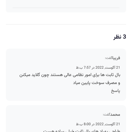
می‌تونه
قیمت
شوند،
کل
بفروش*فقط
نه کل
چهرتو
خریدار
صورت
متحول
واقعی*
🤍
کنه 💚
نتیجه‌ای
تغییر
طبیعی
طبیعی
فال حافظ با تعبیر
3 نظر