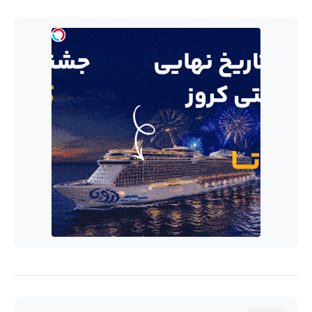
انواع سوپرشارژر به همراه توضیحات
سیستم فنربندی قایق ها
پهپاد بال ثابت چیست ?
به این پست امتیاز بدید...
خیلی ضعیف/ضعیف/متوسط/خوب/عالی
میانگین امتیازات :
4.8
تعداد آرا:
31