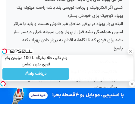
فریبا
گفت:
21 آگوست, 2022 در 7:57 ب.ظ
بال ثابت ها برای امور نظامی عالی هستند چون گلاید میکنن
و مصرف سوخت پایین میاد
پاسخ
وام بگیر، طلا بخر💰 تا 100 میلیون وام
فوری بدون ضامن
محمد
گفت:
دریافت وام💰
21 آگوست, 2022 در 8:00 ب.ظ
طراحی پهپاد های بال ثابت خیلی ساده هست
کسی اگر الکترونیک و برنامه نویسی بلد باشه راحت میتونه یک
پهپاد کوچیک برای خودش بسازه
البته پرواز پهپاد در برخی مناطق غیر قانونی هست و باید با مراکز
امنیتی هماهنگی بشه قبل از پرواز چون میتونه خیلی دردسر ساز
بشه برای فردی که نا آگاهانه اقدام به پرواز دادن پهپاد بکنه
پاسخ